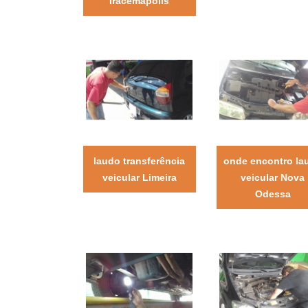
Iracemápolis
laudo transferência
onde encontro la
veicular Limeira
veicular Nova
Odessa