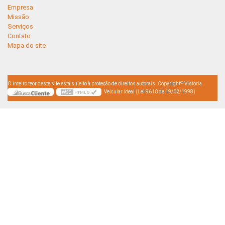
Empresa
Missão
Serviços
Contato
Mapa do site
©
O inteiro teor deste site está sujeito à proteção de direitos autorais. Copyright
Vistoria
Veicular Ideal (Lei 9610 de 19/02/1998)