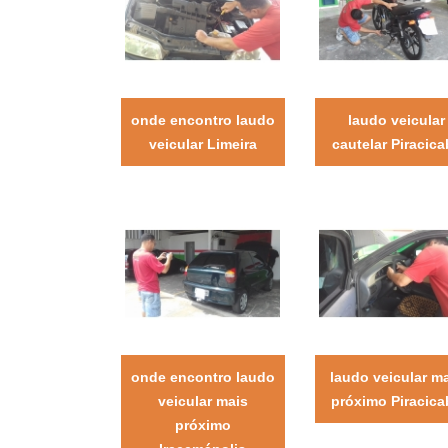
onde encontro laudo
laudo veicular
veicular Limeira
cautelar Piracica
onde encontro laudo
laudo veicular m
veicular mais
próximo Piracica
próximo