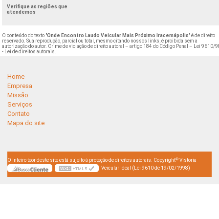
Verifique as regiões que
atendemos
O conteúdo do texto "
Onde Encontro Laudo Veicular Mais Próximo Iracemápolis
" é de direito
reservado. Sua reprodução, parcial ou total, mesmo citando nossos links, é proibida sem a
autorização do autor. Crime de violação de direito autoral – artigo 184 do Código Penal –
Lei 9610/9
- Lei de direitos autorais
.
Home
Empresa
Missão
Serviços
Contato
Mapa do site
©
O inteiro teor deste site está sujeito à proteção de direitos autorais. Copyright
Vistoria
Veicular Ideal (Lei 9610 de 19/02/1998)