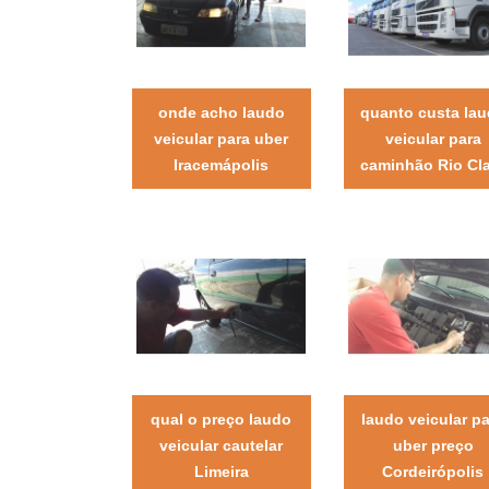
onde acho laudo
quanto custa la
veicular para uber
veicular para
Iracemápolis
caminhão Rio Cl
qual o preço laudo
laudo veicular p
veicular cautelar
uber preço
Limeira
Cordeirópolis