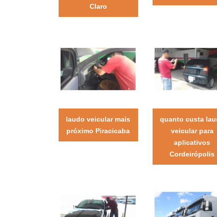
Claro
laudo veicular mais
quanto custa la
próximo Piracicaba
veicular para
aplicativos
Cordeirópolis