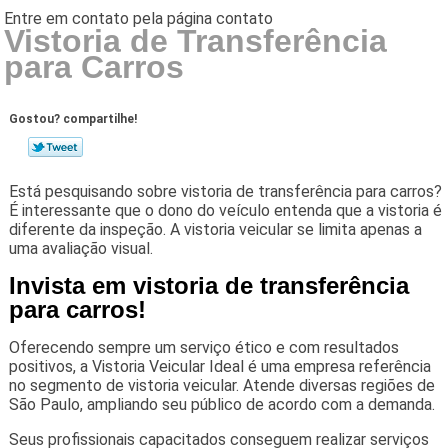
Vistoria de Transferência
para Carros
Gostou? compartilhe!
Está pesquisando sobre vistoria de transferência para carros?
É interessante que o dono do veículo entenda que a vistoria é
diferente da inspeção. A vistoria veicular se limita apenas a
uma avaliação visual.
Invista em vistoria de transferência
para carros!
Oferecendo sempre um serviço ético e com resultados
positivos, a Vistoria Veicular Ideal é uma empresa referência
no segmento de vistoria veicular. Atende diversas regiões de
São Paulo, ampliando seu público de acordo com a demanda.
Seus profissionais capacitados conseguem realizar serviços