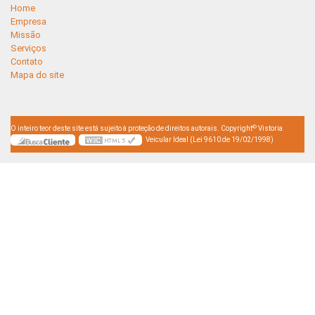
Home
Empresa
Missão
Serviços
Contato
Mapa do site
©
O inteiro teor deste site está sujeito à proteção de direitos autorais. Copyright
Vistoria
Veicular Ideal (Lei 9610 de 19/02/1998)