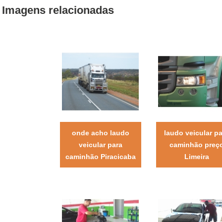
Imagens relacionadas
onde acho laudo
laudo veicular p
veicular para
caminhão preç
caminhão Piracicaba
Limeira