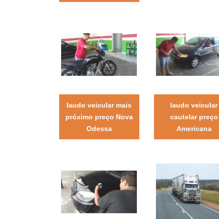
laudo veicular mais
laudo veicular
próximo preço Nova
cautelar preço
Odessa
Americana