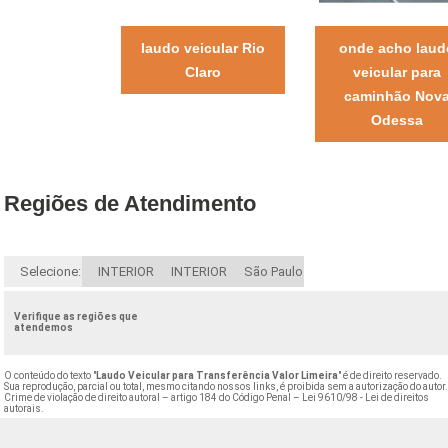
laudo veicular Rio
onde acho laud
Claro
veicular para
caminhão Nov
Odessa
Regiões de Atendimento
Selecione:
INTERIOR
INTERIOR
São Paulo
Verifique as regiões que
atendemos
O conteúdo do texto "
Laudo Veicular para Transferência Valor Limeira
" é de direito reservado.
Sua reprodução, parcial ou total, mesmo citando nossos links, é proibida sem a autorização do autor
Crime de violação de direito autoral – artigo 184 do Código Penal –
Lei 9610/98 - Lei de direitos
autorais
.