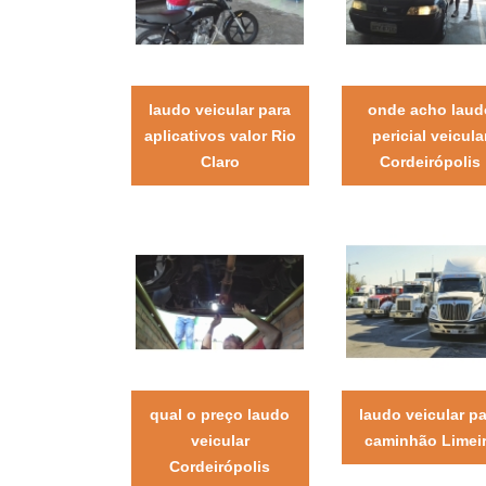
laudo veicular para
onde acho laud
aplicativos valor Rio
pericial veicula
Claro
Cordeirópolis
qual o preço laudo
laudo veicular p
veicular
caminhão Limei
Cordeirópolis