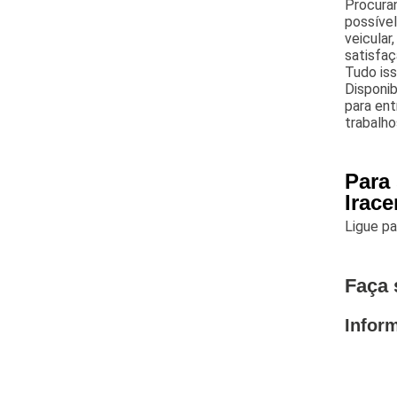
Procuran
possível
veicular
satisfaç
Tudo is
Disponib
para ent
trabalho
Para
Irac
Ligue p
Faça 
Infor