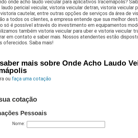
do onde acho laudo veicular para aplicativos Iracemápolis? Saiba
 laudo pericial veicular, vistoria veicular detran, vistoria veicular
, vistoria cautelar, entre outras opções de serviços da área de vis
ão a todos os clientes, a empresa entende que sua melhor dest
so só é possível através do investimento em equipamentos moder
ilizamos também vistoria veicular para uber e vistoria veicular t
rar em contato e saber mais. Nossos atendentes estão disposto
s oferecidos. Saiba mais!
 saber mais sobre Onde Acho Laudo Veic
emápolis
ara
ou
faça uma cotação
sua cotação
mações Pessoais
Nome: