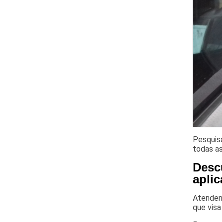
Pesquisa
todas as
Desc
aplic
Atendend
que visa