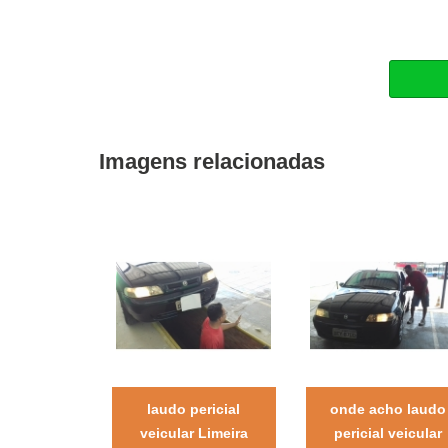
Imagens relacionadas
laudo pericial
onde acho laudo
veicular Limeira
pericial veicular