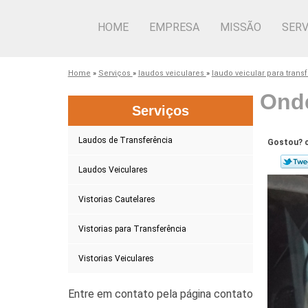
HOME
EMPRESA
MISSÃO
SERV
Home
»
Serviços
»
laudos veiculares
»
laudo veicular para trans
Onde
Serviços
Laudos de Transferência
Gostou? c
Laudos Veiculares
Vistorias Cautelares
Vistorias para Transferência
Vistorias Veiculares