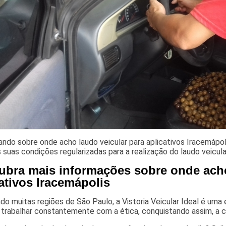
ndo sobre onde acho laudo veicular para aplicativos Iracemápo
 suas condições regularizadas para a realização do laudo veicula
ubra mais informações sobre onde acho
ativos Iracemápolis
o muitas regiões de São Paulo, a Vistoria Veicular Ideal é uma 
 trabalhar constantemente com a ética, conquistando assim, a c