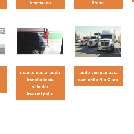
Americana
Araras
quanto custa laudo
laudo veicular para
r
transferência
caminhão Rio Claro
veicular
Iracemápolis