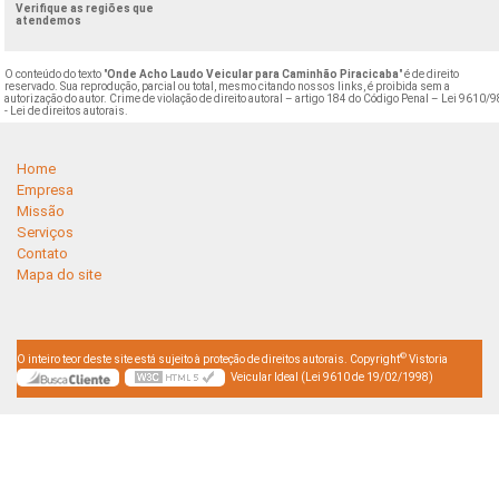
Verifique as regiões que
atendemos
O conteúdo do texto "
Onde Acho Laudo Veicular para Caminhão Piracicaba
" é de direito
reservado. Sua reprodução, parcial ou total, mesmo citando nossos links, é proibida sem a
autorização do autor. Crime de violação de direito autoral – artigo 184 do Código Penal –
Lei 9610/9
- Lei de direitos autorais
.
Home
Empresa
Missão
Serviços
Contato
Mapa do site
©
O inteiro teor deste site está sujeito à proteção de direitos autorais. Copyright
Vistoria
Veicular Ideal (Lei 9610 de 19/02/1998)