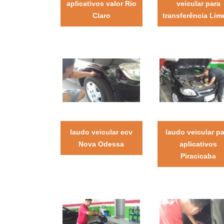
aplicativos valor Rio
veicular para
Claro
transferência Lime
laudo veicular ecv
laudo veicular p
Nova Odessa
aplicativos
Piracicaba