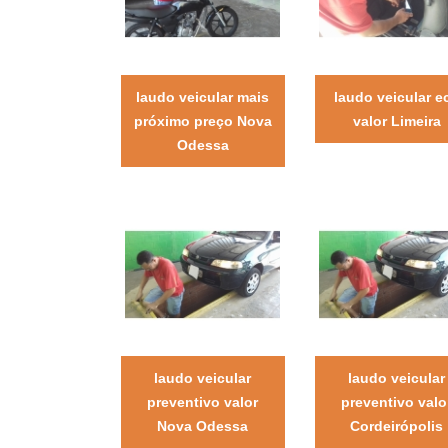
laudo veicular mais
laudo veicular e
próximo preço Nova
valor Limeira
Odessa
laudo veicular
laudo veicular
preventivo valor
preventivo valo
Nova Odessa
Cordeirópolis