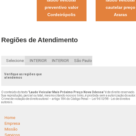
preventivo valor
cautelar preço
Cordeirópolis
Araras
Regiões de Atendimento
Selecione:
INTERIOR
INTERIOR
São Paulo
Verifique as regiões que
atendemos
O conteúdo do texto "
Laudo Veicular Mais Próximo Preço Nova Odessa
" é de direito reservado.
Sua reprodução, parcial ou total, mesmo citando nossos links, é proibida sem a autorização do autor
Crime de violação de direito autoral – artigo 184 do Código Penal –
Lei 9610/98 - Lei de direitos
autorais
.
Home
Empresa
Missão
Serviços