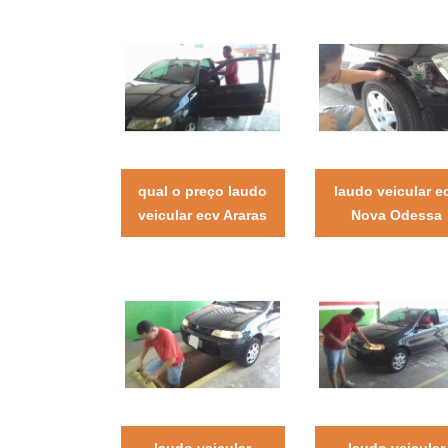
qual o preço laudo
laudo veicular e
veicular ecv Araras
Nova Odessa
laudo veicular
laudo veicular