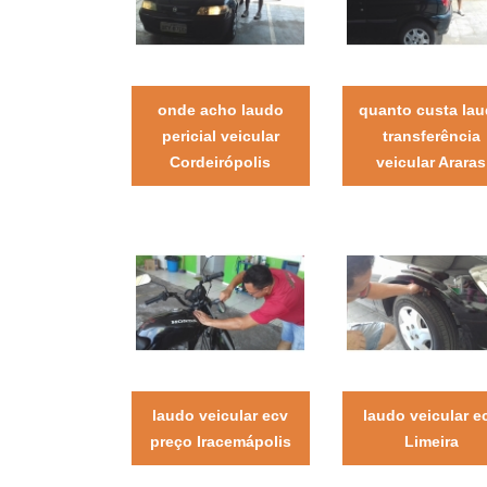
onde acho laudo
quanto custa la
pericial veicular
transferência
Cordeirópolis
veicular Araras
laudo veicular ecv
laudo veicular e
preço Iracemápolis
Limeira