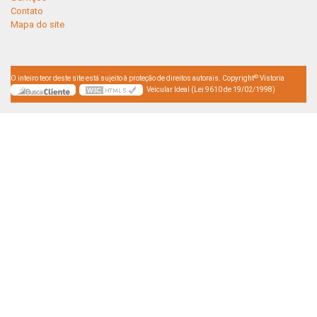
Contato
Mapa do site
©
O inteiro teor deste site está sujeito à proteção de direitos autorais. Copyright
Vistoria
Veicular Ideal (Lei 9610 de 19/02/1998)