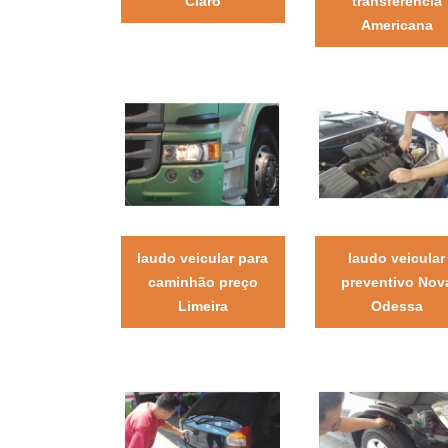
Claro
transferência
Americana
laudo veicular para
laudo veicular
caminhão preço
preventivo Nov
Limeira
Odessa