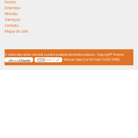
Home
Empresa
Missão
Serviços
Contato
Mapa do site
©
O inteiro teor deste site está sujeito à proteção de direitos autorais. Copyright
Vistoria
Veicular Ideal (Lei 9610 de 19/02/1998)