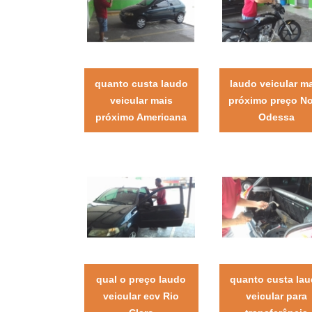
quanto custa laudo
laudo veicular m
veicular mais
próximo preço N
próximo Americana
Odessa
qual o preço laudo
quanto custa la
veicular ecv Rio
veicular para