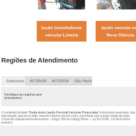
laudo transferência
laudo veicular e
veicular Limeira
Nova Odessa
Regiões de Atendimento
Selecione:
INTERIOR
INTERIOR
São Paulo
Verifique as regiões que
atendemos
O conteúdo do texto "
Onde Acho Laudo Pericial Veicular Piracicaba
" é de direito reservado. Sua
reprodução, parcial ou total, mesmo citando nossos links, é proibida sem a autorização do autor.
Crime de violação de direito autoral – artigo 184 do Código Penal –
Lei 9610/98 - Lei de direitos
autorais
.