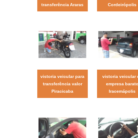
transferência Araras
Cordeirópolis
vistoria veicular para
vistoria veicular
transferência valor
empresa barat
Piracicaba
Iracemápolis