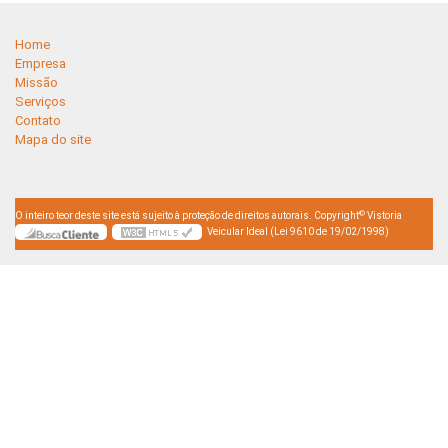
Home
Empresa
Missão
Serviços
Contato
Mapa do site
©
O inteiro teor deste site está sujeito à proteção de direitos autorais. Copyright
Vistoria
Veicular Ideal (Lei 9610 de 19/02/1998)