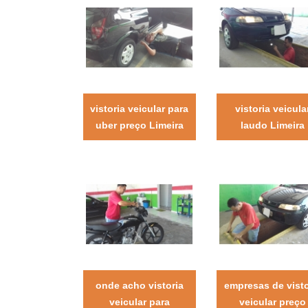
vistoria veicular para
vistoria veicula
uber preço Limeira
laudo Limeira
onde acho vistoria
empresas de visto
veicular para
veicular preço