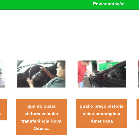
Enviar cotação
quanto custa
qual o preço vistoria
a
vistoria veicular
veicular completa
transferência Nova
Americana
Odessa