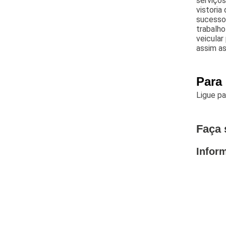
serviços
vistoria
sucesso
trabalho
veicular
assim as
Para
Ligue p
Faça 
Infor