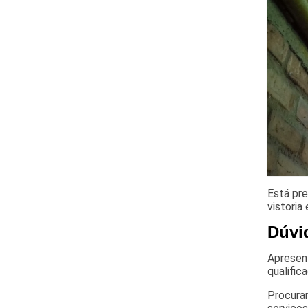
Está pre
vistoria
Dúvi
Apresent
qualific
Procuran