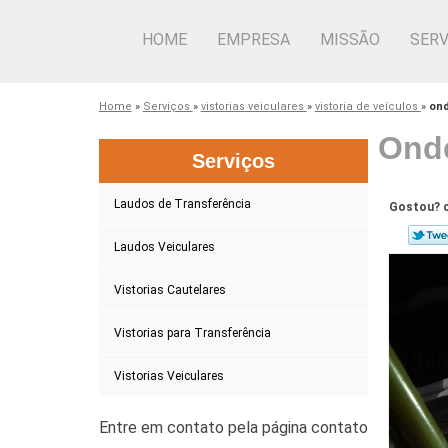
HOME
EMPRESA
MISSÃO
SERV
Home
»
Serviços
»
vistorias veiculares
»
vistoria de veículos
»
ond
Onde
Serviços
Laudos de Transferência
Gostou? c
Laudos Veiculares
Vistorias Cautelares
Vistorias para Transferência
Vistorias Veiculares