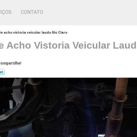
IÇOS
CONTATO
e acho vistoria veicular laudo Rio Claro
 Acho Vistoria Veicular Laud
ompartilhe!