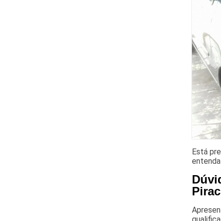
Está pre
entenda 
Dúvid
Pira
Apresent
qualific