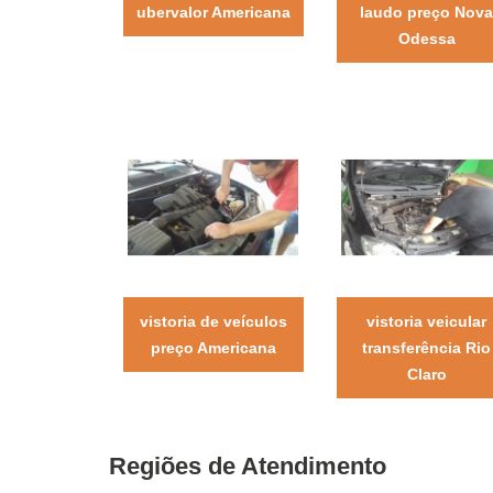
ubervalor Americana
laudo preço Nov
Odessa
vistoria de veículos
vistoria veicular
preço Americana
transferência Rio
Claro
Regiões de Atendimento