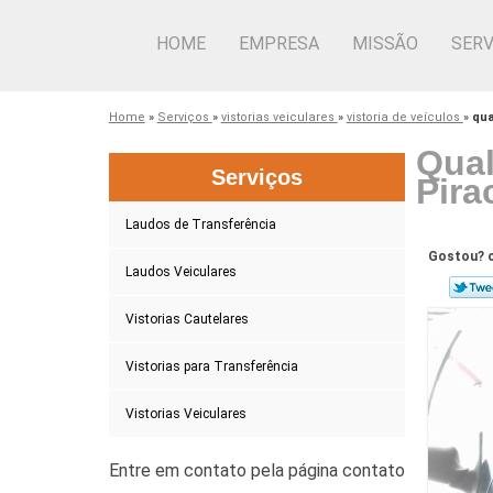
HOME
EMPRESA
MISSÃO
SERV
Home
»
Serviços
»
vistorias veiculares
»
vistoria de veículos
»
qua
Qual
Serviços
Pira
Laudos de Transferência
Gostou? c
Laudos Veiculares
Vistorias Cautelares
Vistorias para Transferência
Vistorias Veiculares