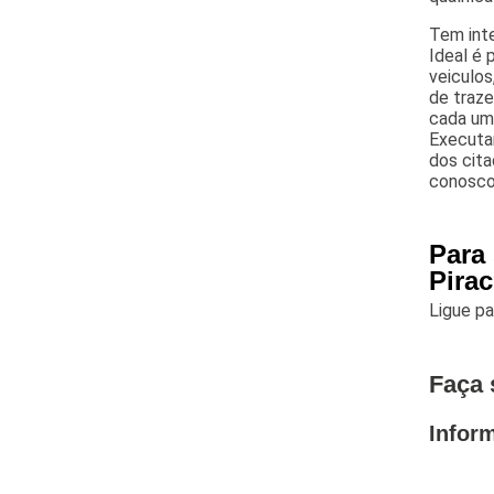
Tem inte
Ideal é p
veiculos
de traze
cada um
Executa
dos cita
conosco
Para 
Pira
Ligue p
Faça 
Infor