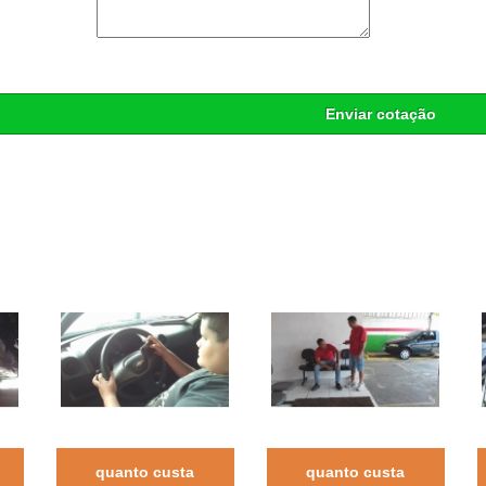
Enviar cotação
quanto custa
quanto custa