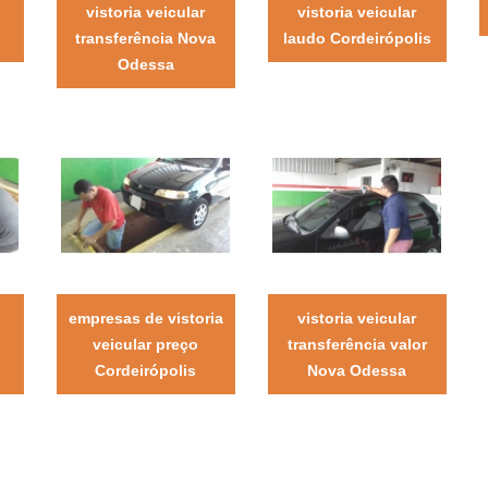
a
vistoria veicular
vistoria veicular
transferência Nova
laudo Cordeirópolis
Odessa
empresas de vistoria
vistoria veicular
veicular preço
transferência valor
Cordeirópolis
Nova Odessa