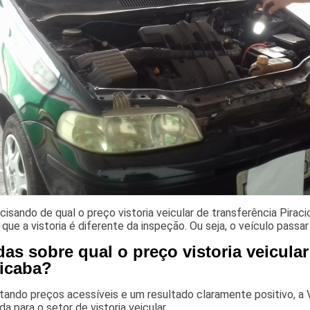
cisando de qual o preço vistoria veicular de transferência Pira
que a vistoria é diferente da inspeção. Ou seja, o veículo passar
as sobre qual o preço vistoria veicular
cicaba?
ando preços acessíveis e um resultado claramente positivo, a V
ada para o setor de vistoria veicular.