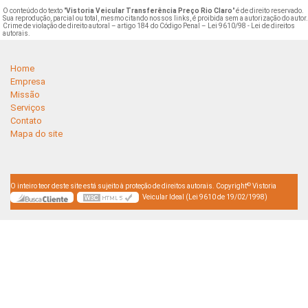
O conteúdo do texto "
Vistoria Veicular Transferência Preço Rio Claro
" é de direito reservado.
Sua reprodução, parcial ou total, mesmo citando nossos links, é proibida sem a autorização do autor
Crime de violação de direito autoral – artigo 184 do Código Penal –
Lei 9610/98 - Lei de direitos
autorais
.
Home
Empresa
Missão
Serviços
Contato
Mapa do site
©
O inteiro teor deste site está sujeito à proteção de direitos autorais. Copyright
Vistoria
Veicular Ideal (Lei 9610 de 19/02/1998)