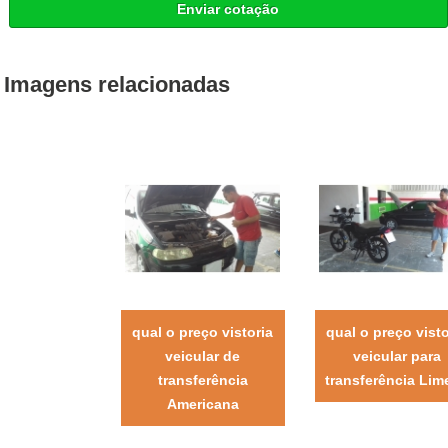
Enviar cotação
Imagens relacionadas
qual o preço vistoria
qual o preço visto
veicular de
veicular para
transferência
transferência Lime
Americana