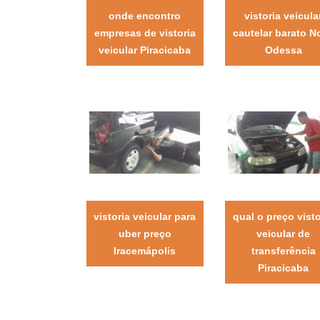
onde encontro
vistoria veicula
empresas de vistoria
cautelar barato N
veicular Piracicaba
Odessa
vistoria veicular para
qual o preço visto
uber preço
veicular de
Iracemápolis
transferência
Piracicaba