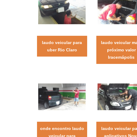
laudo veicular para
laudo veicular m
uber Rio Claro
próximo valor
Iracemápolis
onde encontro laudo
laudo veicular p
veicular para
aplicativos Nov