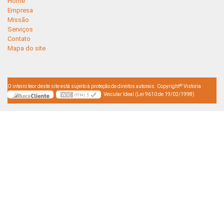
Home
Empresa
Missão
Serviços
Contato
Mapa do site
©
O inteiro teor deste site está sujeito à proteção de direitos autorais. Copyright
Vistoria
Veicular Ideal (Lei 9610 de 19/02/1998)