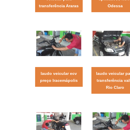
transferência Araras
Odessa
laudo veicular ecv
laudo veicular p
preço Iracemápolis
transferência val
Rio Claro