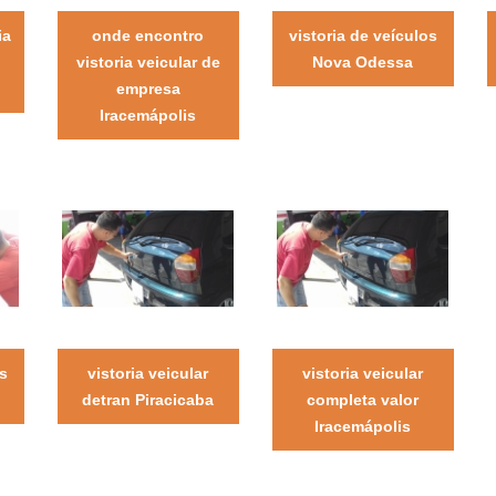
ia
onde encontro
vistoria de veículos
vistoria veicular de
Nova Odessa
empresa
Iracemápolis
s
vistoria veicular
vistoria veicular
detran Piracicaba
completa valor
Iracemápolis