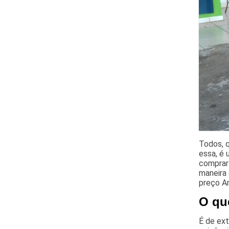
Todos, q
essa, é 
comprar
maneira 
preço Ar
O que
É de ext