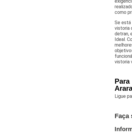
exigênci
realiza
como pri
Se está 
vistoria 
detran, 
Ideal. C
melhores
objetivo
funcioná
vistoria
Para 
Arar
Ligue p
Faça 
Infor