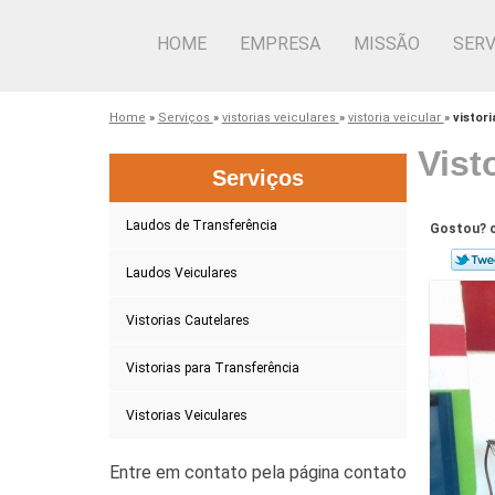
HOME
EMPRESA
MISSÃO
SERV
Home
»
Serviços
»
vistorias veiculares
»
vistoria veicular
»
vistor
Vist
Serviços
Laudos de Transferência
Gostou? c
Laudos Veiculares
Vistorias Cautelares
Vistorias para Transferência
Vistorias Veiculares