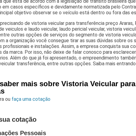
a que está de acordo com a legislação de trânsito brasileira q
do em casos específicos e devidamente normatizada pelo Contra
ncipal objetivo observar se o veículo está dentro ou fora das e
precisando de vistoria veicular para transferência preço Araras,
de veiculos e laudo veicular, laudo pericial veicular, vistoria veicu
entre outras opções de serviços do segmento de vistoria veicula
om a organização você consegue tirar as suas dúvidas sobre os
 profissionais e instalações. Assim, a empresa conquista sua co
s da marca. Por isso, não deixe de falar conosco para esclare
rios. Além do que já foi apresentado, o empreendimento também 
 veicular transferência, entre outras opções. Saiba mais entrand
saber mais sobre Vistoria Veicular par
as
ara
ou
faça uma cotação
sua cotação
mações Pessoais