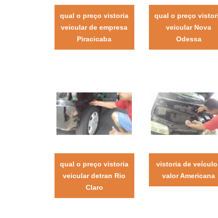
qual o preço vistoria
qual o preço vistor
veicular de empresa
veicular Nova
Piracicaba
Odessa
qual o preço vistoria
vistoria de veículo
veicular detran Rio
valor Americana
Claro