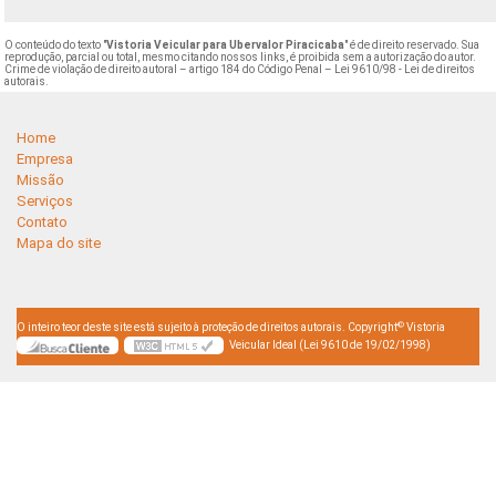
O conteúdo do texto "
Vistoria Veicular para Ubervalor Piracicaba
" é de direito reservado. Sua
reprodução, parcial ou total, mesmo citando nossos links, é proibida sem a autorização do autor.
Crime de violação de direito autoral – artigo 184 do Código Penal –
Lei 9610/98 - Lei de direitos
autorais
.
Home
Empresa
Missão
Serviços
Contato
Mapa do site
©
O inteiro teor deste site está sujeito à proteção de direitos autorais. Copyright
Vistoria
Veicular Ideal (Lei 9610 de 19/02/1998)