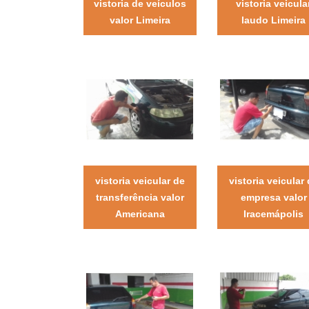
vistoria de veículos
vistoria veicula
valor Limeira
laudo Limeira
vistoria veicular de
vistoria veicular
transferência valor
empresa valor
Americana
Iracemápolis