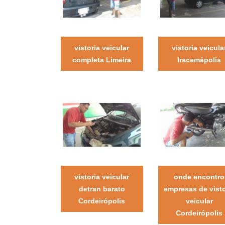
vistoria veicular
vistoria veicula
completa Limeira
Iracemápolis
vistoria veicular
onde encontro
detran barato
empresas de visto
Cordeirópolis
veicular
Cordeirópolis