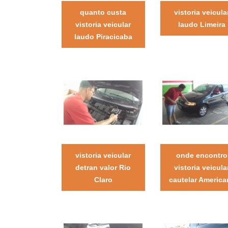
quanto custa
vistoria veicula
vistoria veicular
laudo Limeira
laudo Piracicaba
vistoria veicular
onde encontro
detran valor Rio
vistoria veicula
Claro
cautelar America