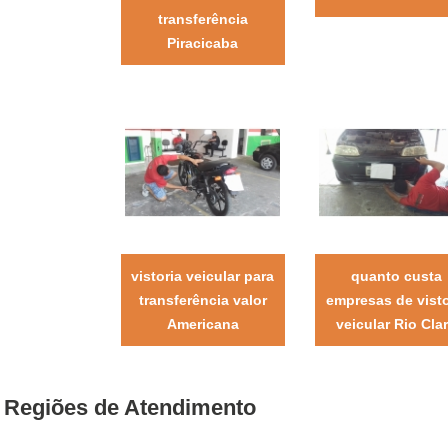
transferência
Piracicaba
vistoria veicular para
quanto custa
transferência valor
empresas de visto
Americana
veicular Rio Cla
Regiões de Atendimento