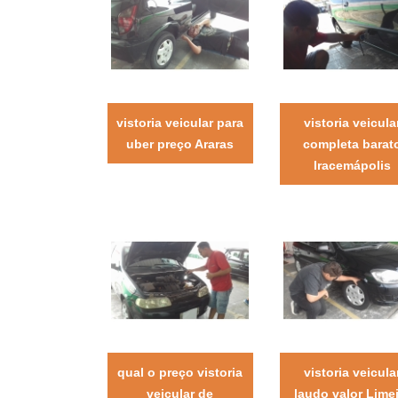
vistoria veicular para
vistoria veicula
uber preço Araras
completa barat
Iracemápolis
qual o preço vistoria
vistoria veicula
veicular de
laudo valor Lime