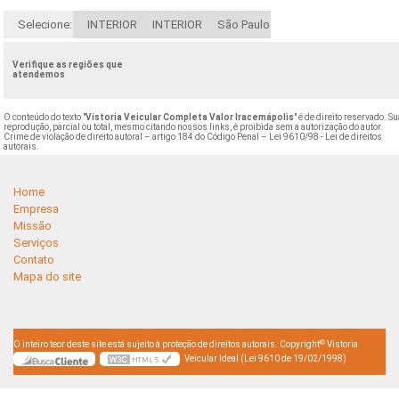
Selecione:
INTERIOR
INTERIOR
São Paulo
Verifique as regiões que
atendemos
O conteúdo do texto "
Vistoria Veicular Completa Valor Iracemápolis
" é de direito reservado. S
reprodução, parcial ou total, mesmo citando nossos links, é proibida sem a autorização do autor.
Crime de violação de direito autoral – artigo 184 do Código Penal –
Lei 9610/98 - Lei de direitos
autorais
.
Home
Empresa
Missão
Serviços
Contato
Mapa do site
©
O inteiro teor deste site está sujeito à proteção de direitos autorais. Copyright
Vistoria
Veicular Ideal (Lei 9610 de 19/02/1998)