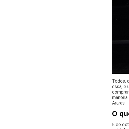
Todos, q
essa, é 
comprar
maneira 
Araras.
O que
É de ext