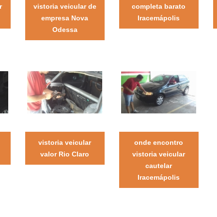
r
vistoria veicular de
completa barato
empresa Nova
Iracemápolis
Odessa
vistoria veicular
onde encontro
valor Rio Claro
vistoria veicular
cautelar
Iracemápolis