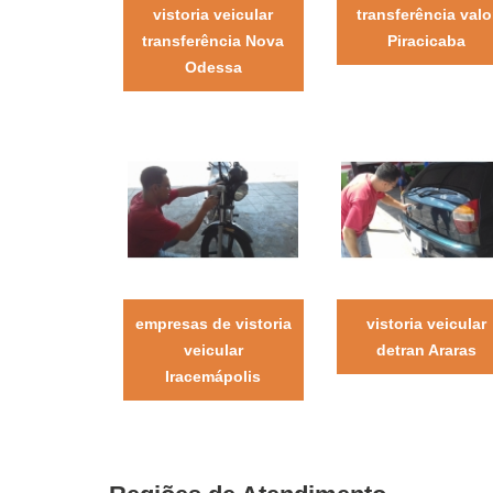
vistoria veicular
transferência valo
transferência Nova
Piracicaba
Odessa
empresas de vistoria
vistoria veicular
veicular
detran Araras
Iracemápolis