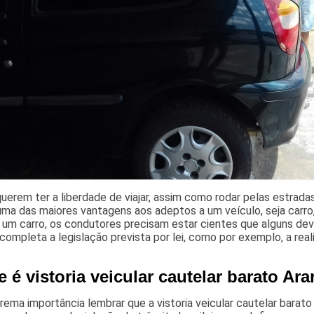
uerem ter a liberdade de viajar, assim como rodar pelas estrad
uma das maiores vantagens aos adeptos a um veículo, seja carro
 um carro, os condutores precisam estar cientes que alguns de
completa a legislação prevista por lei, como por exemplo, a reali
 é vistoria veicular cautelar barato Ara
rema importância lembrar que a vistoria veicular cautelar barato