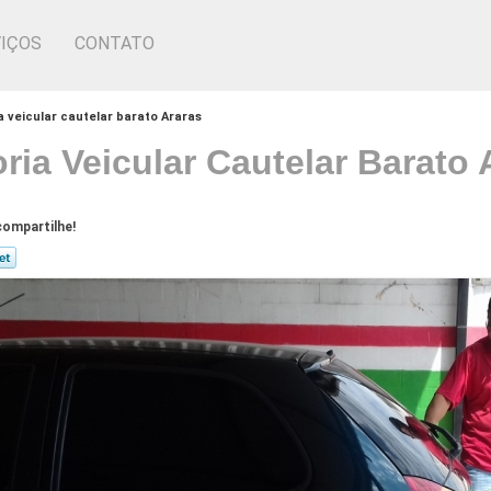
IÇOS
CONTATO
ia veicular cautelar barato Araras
oria Veicular Cautelar Barato 
ompartilhe!