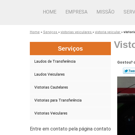
HOME
EMPRESA
MISSÃO
SERV
Home
»
Serviços
»
vistorias veiculares
»
vistoria veicular
»
vistor
Vist
Serviços
Laudos de Transferência
Gostou? c
Laudos Veiculares
Vistorias Cautelares
Vistorias para Transferência
Vistorias Veiculares