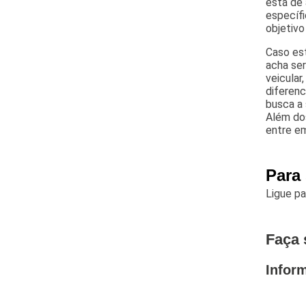
está de 
específ
objetivo
Caso est
acha ser
veicular
diferen
busca a 
Além dos
entre e
Para 
Ligue p
Faça 
Infor