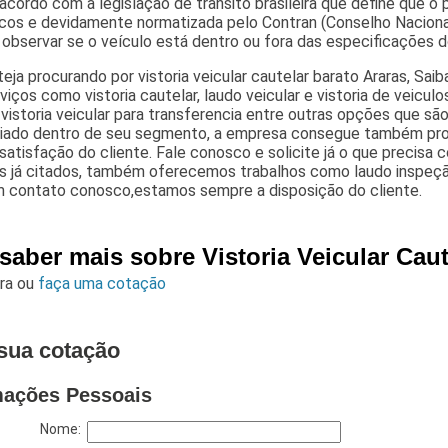
acordo com a legislação de trânsito brasileira que define que 
icos e devidamente normatizada pelo Contran (Conselho Naciona
 observar se o veículo está dentro ou fora das especificações d
eja procurando por vistoria veicular cautelar barato Araras, Saib
viços como vistoria cautelar, laudo veicular e vistoria de veiculos,
, vistoria veicular para transferencia entre outras opções que s
ciado dentro de seu segmento, a empresa consegue também pro
satisfação do cliente. Fale conosco e solicite já o que precisa 
 já citados, também oferecemos trabalhos como laudo inspeção v
m contato conosco,estamos sempre a disposição do cliente.
saber mais sobre Vistoria Veicular Caut
ara
ou
faça uma cotação
sua cotação
mações Pessoais
Nome: