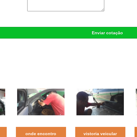
Enviar cotação
onde encontro
vistoria veicular