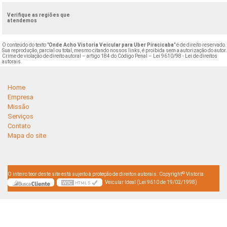
Verifique as regiões que
atendemos
O conteúdo do texto "
Onde Acho Vistoria Veicular para Uber Piracicaba
" é de direito reservado.
Sua reprodução, parcial ou total, mesmo citando nossos links, é proibida sem a autorização do autor
Crime de violação de direito autoral – artigo 184 do Código Penal –
Lei 9610/98 - Lei de direitos
autorais
.
Home
Empresa
Missão
Serviços
Contato
Mapa do site
©
O inteiro teor deste site está sujeito à proteção de direitos autorais. Copyright
Vistoria
Veicular Ideal (Lei 9610 de 19/02/1998)