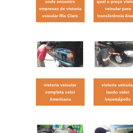
onde encontro
qual o preço visto
empresas de vistoria
veicular para
veicular Rio Claro
transferência Ara
vistoria veicular
vistoria veicula
completa valor
laudo valor
Americana
Iracemápolis