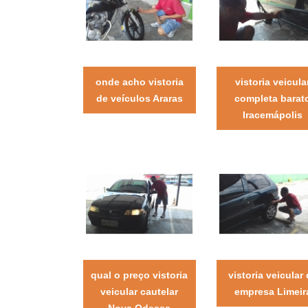
onde acho vistoria
vistoria veicula
de veículos Araras
completa barat
Iracemápolis
qual o preço vistoria
vistoria veicular
veicular cautelar
empresa Limeir
Nova Odessa