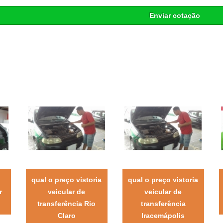
Enviar cotação
qual o preço vistoria
qual o preço vistoria
r
veicular de
veicular de
transferência Rio
transferência
Claro
Iracemápolis