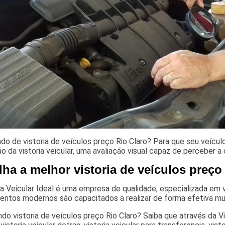
do de vistoria de veículos preço Rio Claro? Para que seu veícu
ão da vistoria veicular, uma avaliação visual capaz de perceber 
ha a melhor vistoria de veículos preço
ia Veicular Ideal é uma empresa de qualidade, especializada em vi
entos modernos são capacitados a realizar de forma efetiva mu
do vistoria de veículos preço Rio Claro? Saiba que através da Vis