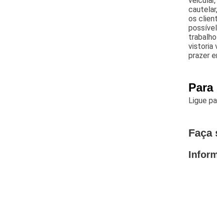
veicular,
cautelar
os clien
possíve
trabalh
vistoria
prazer 
Para 
Ligue p
Faça 
Infor