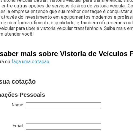
 vistoria veicular detran, vistoria veicular para transferencia, visto
, entre outras opções de serviços da área de vistoria veicular. 
tes, a empresa entende que sua melhor destaque é conquistar a
l através do investimento em equipamentos modernos e profiss
o de uma forma eficiente e qualidade, e também oferecemos out
 veicular para uber e vistoria veicular transferência. Saiba mai
em atender você!
saber mais sobre Vistoria de Veículos 
ara
ou
faça uma cotação
sua cotação
mações Pessoais
Nome:
Email: