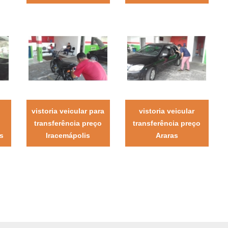
vistoria veicular para
vistoria veicular
transferência preço
transferência preço
is
Iracemápolis
Araras