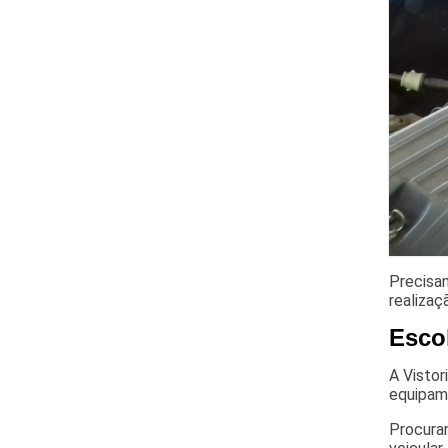
Precisan
realizaç
Escol
A Vistor
equipam
Procuran