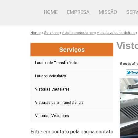
HOME
EMPRESA
MISSÃO
SERV
Home
»
Serviços
»
vistorias veiculares
»
vistoria veicular detran
»
Vist
Serviços
Laudos de Transferência
Gostou? c
Laudos Veiculares
Vistorias Cautelares
Vistorias para Transferência
Vistorias Veiculares