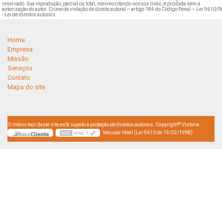
reservado. Sua reprodução, parcial ou total, mesmo citando nossos links, é proibida sem a
autorização do autor. Crime de violação de direito autoral – artigo 184 do Código Penal –
Lei 9610/9
- Lei de direitos autorais
.
Home
Empresa
Missão
Serviços
Contato
Mapa do site
©
O inteiro teor deste site está sujeito à proteção de direitos autorais. Copyright
Vistoria
Veicular Ideal (Lei 9610 de 19/02/1998)