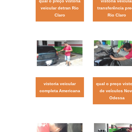
qual o preço vistoria
vistoria veicula
veicular detran Rio
transferência pr
Claro
Rio Claro
vistoria veicular
qual o preço visto
completa Americana
de veículos No
Odessa