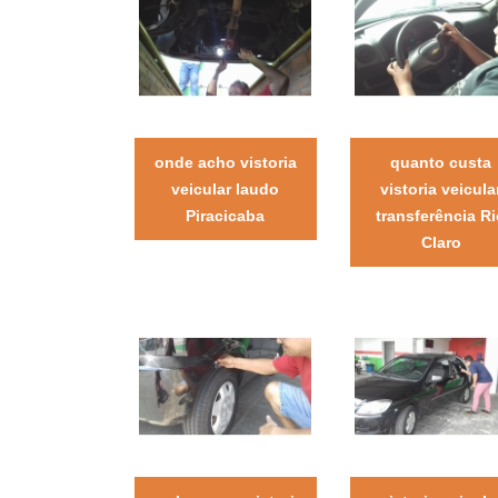
onde acho vistoria
quanto custa
veicular laudo
vistoria veicula
Piracicaba
transferência R
Claro