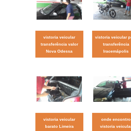
vistoria veicular
vistoria veicular 
transferência valor
transferência
Nova Odessa
Iracemápolis
vistoria veicular
onde encontro
barato Limeira
vistoria veicula