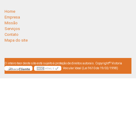
Home
Empresa
Missão
Serviços
Contato
Mapa do site
©
O inteiro teor deste site está sujeito à proteção de direitos autorais. Copyright
Vistoria
Veicular Ideal (Lei 9610 de 19/02/1998)