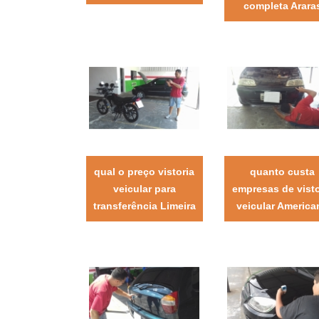
completa Arara
qual o preço vistoria
quanto custa
veicular para
empresas de visto
transferência Limeira
veicular America