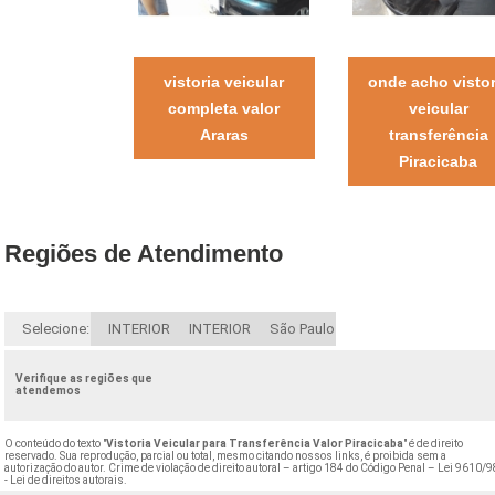
vistoria veicular
onde acho vistor
completa valor
veicular
Araras
transferência
Piracicaba
Regiões de Atendimento
Selecione:
INTERIOR
INTERIOR
São Paulo
Verifique as regiões que
atendemos
O conteúdo do texto "
Vistoria Veicular para Transferência Valor Piracicaba
" é de direito
reservado. Sua reprodução, parcial ou total, mesmo citando nossos links, é proibida sem a
autorização do autor. Crime de violação de direito autoral – artigo 184 do Código Penal –
Lei 9610/9
- Lei de direitos autorais
.