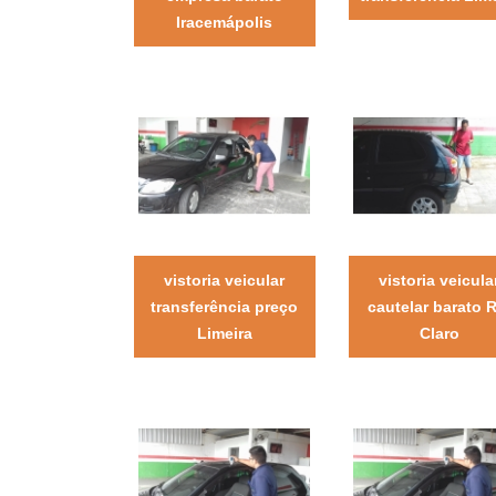
Iracemápolis
vistoria veicular
vistoria veicula
transferência preço
cautelar barato R
Limeira
Claro