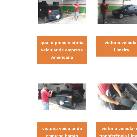
qual o preço vistoria
vistoria veicula
veicular de empresa
Limeira
Americana
vistoria veicular de
vistoria veicular
empresa barato
transferência Lime