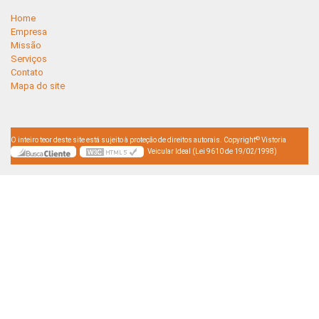
Home
Empresa
Missão
Serviços
Contato
Mapa do site
©
O inteiro teor deste site está sujeito à proteção de direitos autorais. Copyright
Vistoria
Veicular Ideal (Lei 9610 de 19/02/1998)