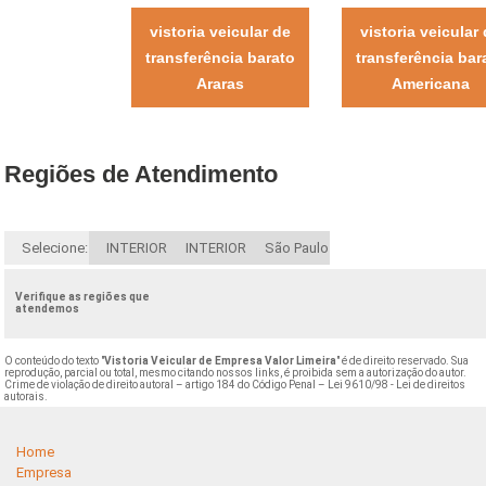
vistoria veicular de
vistoria veicular
transferência barato
transferência bar
Araras
Americana
Regiões de Atendimento
Selecione:
INTERIOR
INTERIOR
São Paulo
Verifique as regiões que
atendemos
O conteúdo do texto "
Vistoria Veicular de Empresa Valor Limeira
" é de direito reservado. Sua
reprodução, parcial ou total, mesmo citando nossos links, é proibida sem a autorização do autor.
Crime de violação de direito autoral – artigo 184 do Código Penal –
Lei 9610/98 - Lei de direitos
autorais
.
Home
Empresa