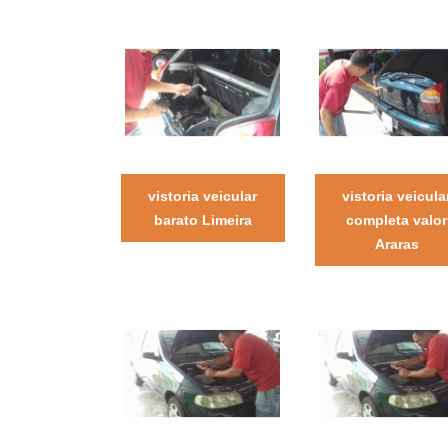
vistoria veicular
vistoria veicula
barato Limeira
completa valor
Araras