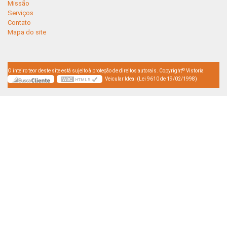
Missão
Serviços
Contato
Mapa do site
©
O inteiro teor deste site está sujeito à proteção de direitos autorais. Copyright
Vistoria
Veicular Ideal (Lei 9610 de 19/02/1998)