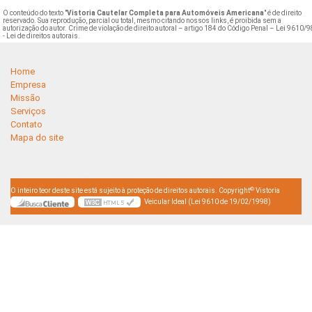
O conteúdo do texto "
Vistoria Cautelar Completa para Automóveis Americana
" é de direito
reservado. Sua reprodução, parcial ou total, mesmo citando nossos links, é proibida sem a
autorização do autor. Crime de violação de direito autoral – artigo 184 do Código Penal –
Lei 9610/9
- Lei de direitos autorais
.
Home
Empresa
Missão
Serviços
Contato
Mapa do site
©
O inteiro teor deste site está sujeito à proteção de direitos autorais. Copyright
Vistoria
Veicular Ideal (Lei 9610 de 19/02/1998)