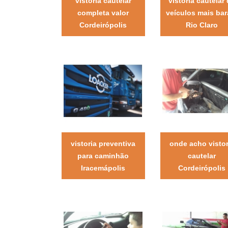
vistoria cautelar
vistoria cautelar
completa valor
veículos mais bar
Cordeirópolis
Rio Claro
vistoria preventiva
onde acho vistor
para caminhão
cautelar
Iracemápolis
Cordeirópolis