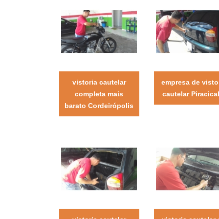
vistoria cautelar
empresa de visto
completa mais
cautelar Piracica
barato Cordeirópolis