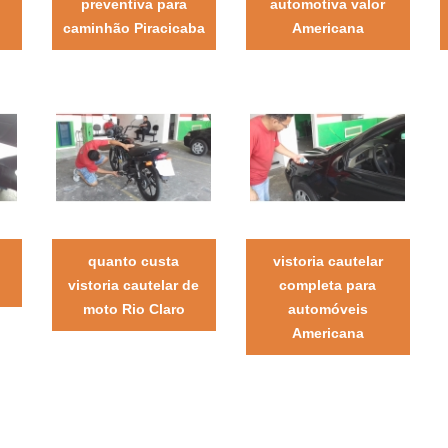
preventiva para
automotiva valor
caminhão Piracicaba
Americana
quanto custa
vistoria cautelar
vistoria cautelar de
completa para
moto Rio Claro
automóveis
Americana