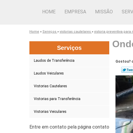
HOME
EMPRESA
MISSÃO
SERV
Home
»
Serviços
»
vistorias cautelares
»
vistoria preventiva para
Onde
Serviços
Laudos de Transferência
Gostou? c
Laudos Veiculares
Vistorias Cautelares
Vistorias para Transferência
Vistorias Veiculares