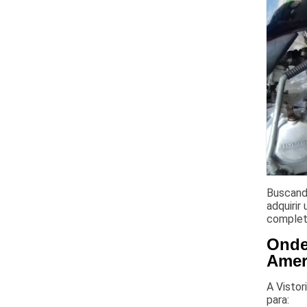
Buscand
adquirir
complet
Onde
Amer
A Vistor
para: