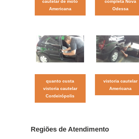
cautelar de moto
completa Nova
Americana
Odessa
quanto custa
vistoria cautelar
vistoria cautelar
Americana
Cordeirópolis
Regiões de Atendimento