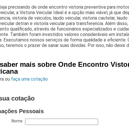
teja precisando de onde encontro vistoria preventiva para mot
 veicular, a Vistoria Veicular Ideal é a opção mais viável, já que 
ncia, vistoria de veiculos, laudo veicular, vistoria cautelar, laudo 
 veicular detran e vistoria veicular para transferencia. Além d
nto qualificado, através de funcionários especializados e cui
ente. Também foram investidos valores consideráveis em instal
a. Executamos nossos serviços de forma qualidade e eficiente.
o, teremos o prazer de sanar suas dúvidas. Por isso, não deixe 
 saber mais sobre Onde Encontro Vistor
icana
ara
ou
faça uma cotação
sua cotação
mações Pessoais
Nome: