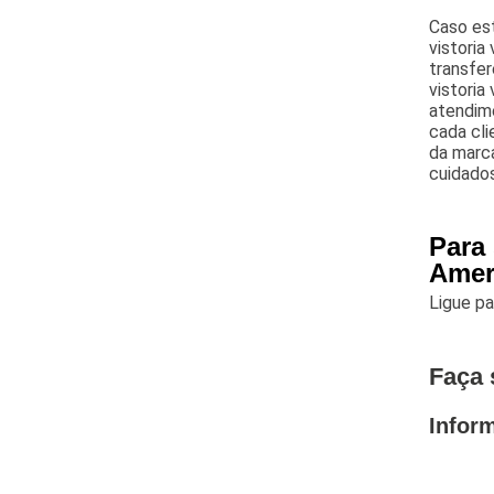
Caso es
vistoria
transfere
vistoria
atendime
cada cli
da marc
cuidados
Para
Amer
Ligue p
Faça 
Infor