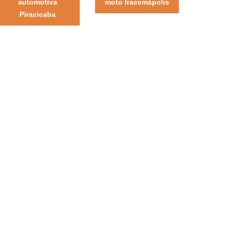
automotiva
moto Iracemápolis
Piracicaba