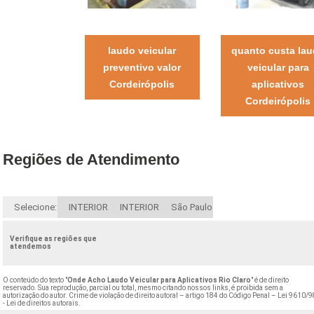
laudo veicular
quanto custa la
preventivo valor
veicular para
Cordeirópolis
aplicativos
Cordeirópolis
Regiões de Atendimento
Selecione:
INTERIOR
INTERIOR
São Paulo
Verifique as regiões que
atendemos
O conteúdo do texto "
Onde Acho Laudo Veicular para Aplicativos Rio Claro
" é de direito
reservado. Sua reprodução, parcial ou total, mesmo citando nossos links, é proibida sem a
autorização do autor. Crime de violação de direito autoral – artigo 184 do Código Penal –
Lei 9610/9
- Lei de direitos autorais
.