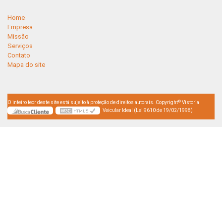
Home
Empresa
Missão
Serviços
Contato
Mapa do site
©
O inteiro teor deste site está sujeito à proteção de direitos autorais. Copyright
Vistoria
Veicular Ideal (Lei 9610 de 19/02/1998)