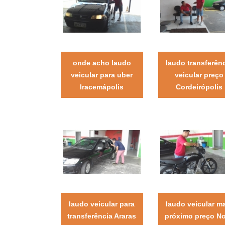
onde acho laudo
laudo transferên
veicular para uber
veicular preço
Iracemápolis
Cordeirópolis
laudo veicular para
laudo veicular m
transferência Araras
próximo preço N