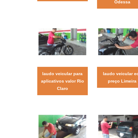
Odessa
laudo veicular para
laudo veicular e
aplicativos valor Rio
preço Limeira
Claro