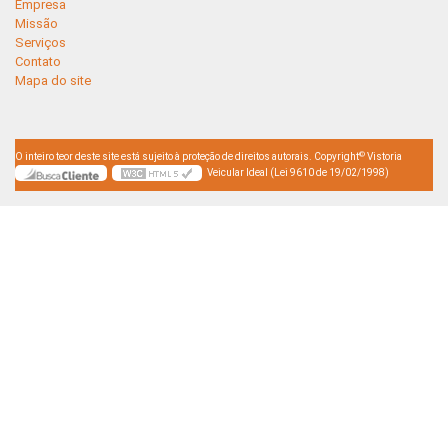
Empresa
Missão
Serviços
Contato
Mapa do site
©
O inteiro teor deste site está sujeito à proteção de direitos autorais. Copyright
Vistoria
Veicular Ideal (Lei 9610 de 19/02/1998)