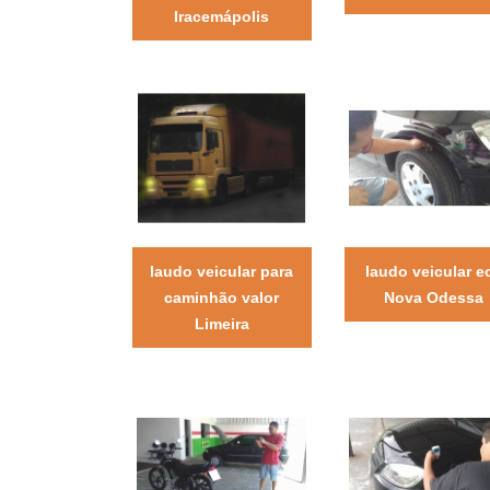
Iracemápolis
laudo veicular para
laudo veicular e
caminhão valor
Nova Odessa
Limeira