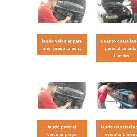
laudo veicular para
quanto custa la
uber preço Limeira
pericial veicula
Limeira
laudo pericial
laudo transferên
veicular preço
veicular Limeir