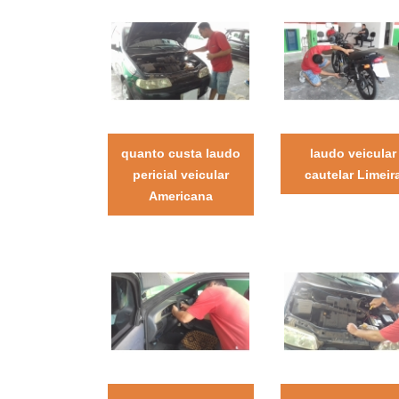
quanto custa laudo
laudo veicular
pericial veicular
cautelar Limeir
Americana