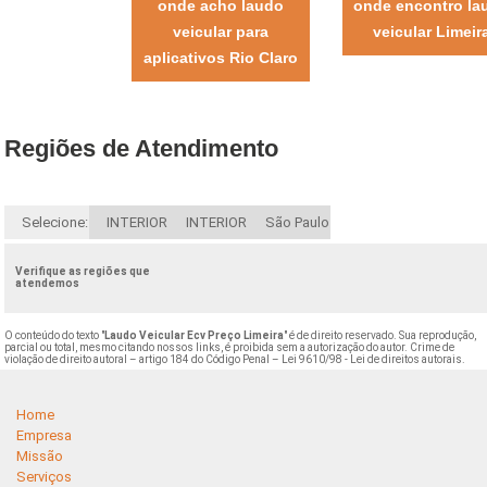
onde acho laudo
onde encontro la
veicular para
veicular Limeir
aplicativos Rio Claro
Regiões de Atendimento
Selecione:
INTERIOR
INTERIOR
São Paulo
Verifique as regiões que
atendemos
O conteúdo do texto "
Laudo Veicular Ecv Preço Limeira
" é de direito reservado. Sua reprodução,
parcial ou total, mesmo citando nossos links, é proibida sem a autorização do autor. Crime de
violação de direito autoral – artigo 184 do Código Penal –
Lei 9610/98 - Lei de direitos autorais
.
Home
Empresa
Missão
Serviços