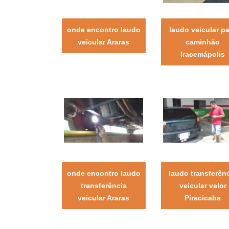
onde encontro laudo
laudo veicular p
veicular Araras
caminhão
Iracemápolis
onde encontro laudo
laudo transferên
transferência
veicular valor
veicular Araras
Piracicaba