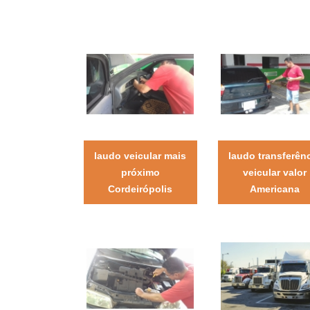
laudo veicular mais
laudo transferên
próximo
veicular valor
Cordeirópolis
Americana