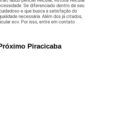
ran, laudo pericial veicular, vistoria veicular
ecessidade. Se diferenciado dentro de seu
uidadoso e que busca a satisfação do
qualidade necessária. Além dos já citados,
ular ecv. Por isso, entre em contato
Próximo Piracicaba