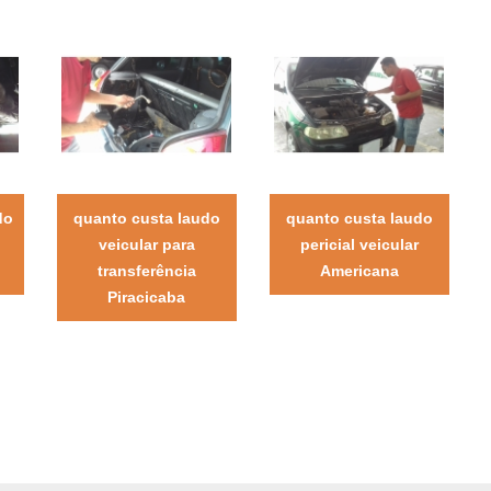
do
quanto custa laudo
quanto custa laudo
veicular para
pericial veicular
transferência
Americana
Piracicaba