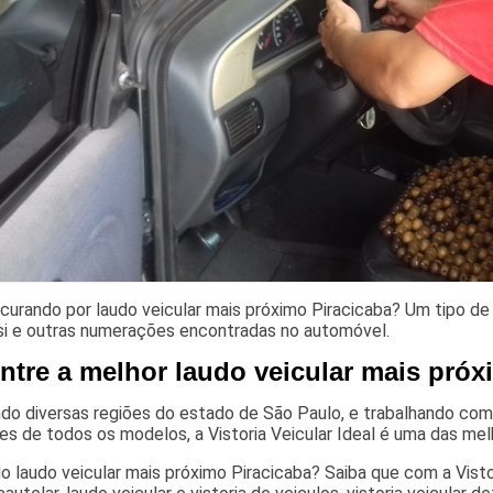
curando por laudo veicular mais próximo Piracicaba? Um tipo de 
si e outras numerações encontradas no automóvel.
ntre a melhor laudo veicular mais próx
o diversas regiões do estado de São Paulo, e trabalhando com a
es de todos os modelos, a Vistoria Veicular Ideal é uma das m
 laudo veicular mais próximo Piracicaba? Saiba que com a Visto