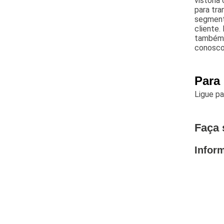
vistoria 
para tra
segment
cliente.
também 
conosco
Para
Ligue p
Faça 
Infor