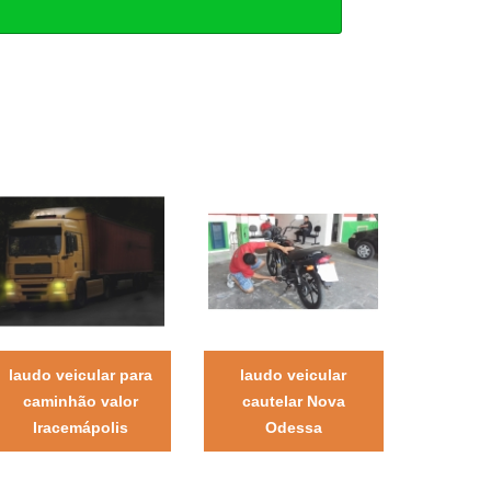
laudo veicular para
laudo veicular
caminhão valor
cautelar Nova
Iracemápolis
Odessa