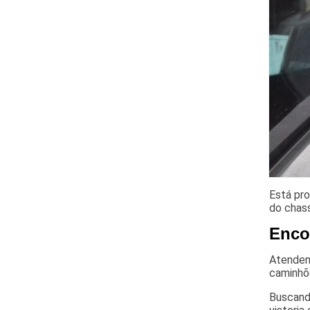
Está pro
do chas
Enco
Atendend
caminhõ
Buscando