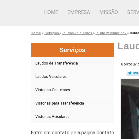
HOME
EMPRESA
MISSÃO
SERV
Home
»
Serviços
»
laudos veiculares
»
laudo veicular ecv
»
laudo
Laud
Serviços
Laudos de Transferência
Gostou? c
Laudos Veiculares
Vistorias Cautelares
Vistorias para Transferência
Vistorias Veiculares