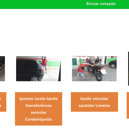
Enviar cotação
o
quanto custa laudo
laudo veicular
a
transferência
cautelar Limeira
veicular
Cordeirópolis