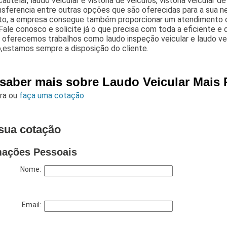
cautelar, laudo veicular e vistoria de veiculos, vistoria veicular det
nsferencia entre outras opções que são oferecidas para a sua n
o, a empresa consegue também proporcionar um atendimento c
 Fale conosco e solicite já o que precisa com toda a eficiente e 
oferecemos trabalhos como laudo inspeção veicular e laudo veic
,estamos sempre a disposição do cliente.
 saber mais sobre Laudo Veicular Mais 
ara
ou
faça uma cotação
sua cotação
mações Pessoais
Nome:
Email: