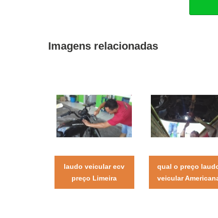
Imagens relacionadas
laudo veicular ecv
qual o preço laud
preço Limeira
veicular American