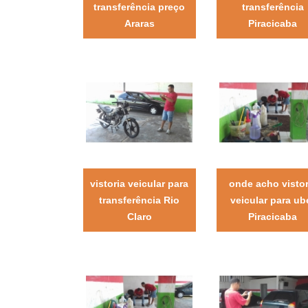
transferência preço
transferência
Araras
Piracicaba
vistoria veicular para
onde acho vistor
transferência Rio
veicular para ub
Claro
Piracicaba