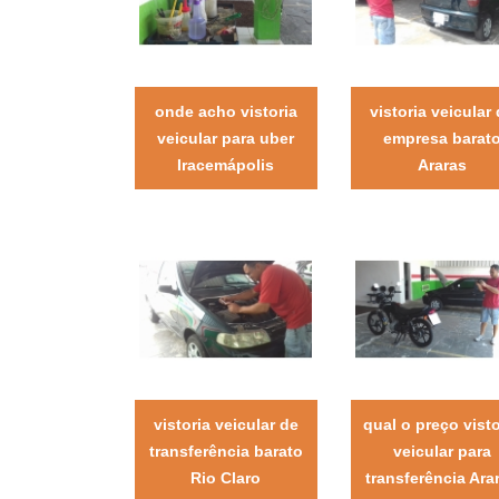
onde acho vistoria
vistoria veicular
veicular para uber
empresa barat
Iracemápolis
Araras
vistoria veicular de
qual o preço visto
transferência barato
veicular para
Rio Claro
transferência Ara