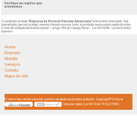
Verifique as regiões que
atendemos
O conteúdo do texto "
Empresa de Vistoria Veicular Americana
" é de direito reservado. Sua
reprodução, parcial ou total, mesmo citando nossos links, é proibida sem a autorização do autor.
Crime de violação de direito autoral – artigo 184 do Código Penal –
Lei 9610/98 - Lei de direitos
autorais
.
Home
Empresa
Missão
Serviços
Contato
Mapa do site
©
O inteiro teor deste site está sujeito à proteção de direitos autorais. Copyright
Vistoria
Veicular Ideal (Lei 9610 de 19/02/1998)