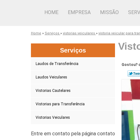
HOME
EMPRESA
MISSÃO
SERV
Home
»
Serviços
»
vistorias veiculares
»
vistoria veicular para tr
Vist
Serviços
Laudos de Transferência
Gostou? c
Laudos Veiculares
Vistorias Cautelares
Vistorias para Transferência
Vistorias Veiculares