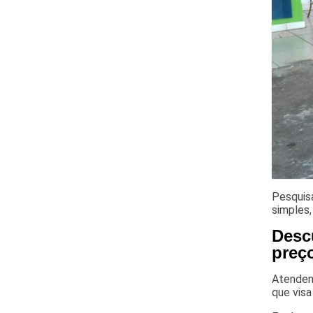
Pesquis
simples,
Descu
preç
Atendend
que visa