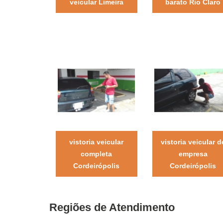
veicular Limeira
barato Rio Claro
vistoria veicular
vistoria veicular d
completa
empresa
Cordeirópolis
Cordeirópolis
Regiões de Atendimento