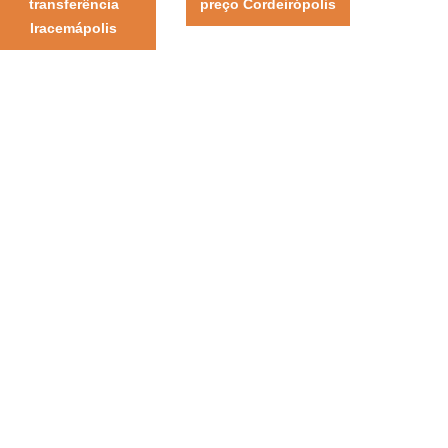
transferência
preço Cordeirópolis
Iracemápolis