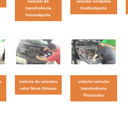
veicular de
veicular completa
transferência
Cordeirópolis
Iracemápolis
e
vistoria de veículos
vistoria veicular
valor Nova Odessa
transferência
Piracicaba