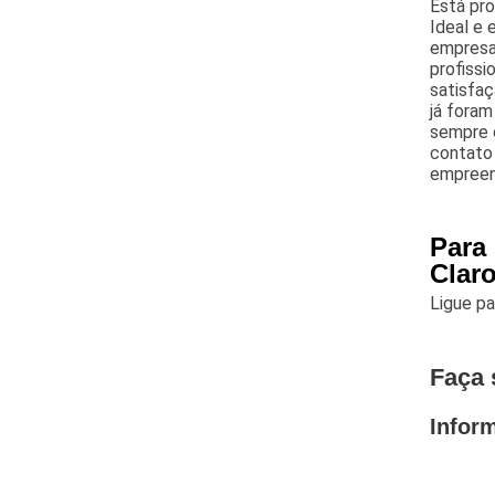
Está pro
Ideal e 
empresa 
profissi
satisfaç
já foram
sempre c
contato 
empreend
Para 
Clar
Ligue p
Faça 
Infor