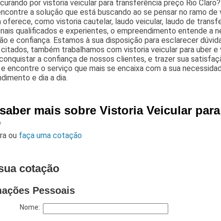
curando por vistoria veicular para transferência preço Rio Claro
encontre a solução que está buscando ao se pensar no ramo de vi
oferece, como vistoria cautelar, laudo veicular, laudo de transf
onais qualificados e experientes, o empreendimento entende a 
ão e confiança. Estamos à sua disposição para esclarecer dúvid
 citados, também trabalhamos com vistoria veicular para uber e 
onquistar a confiança de nossos clientes, e trazer sua satisfa
e encontre o serviço que mais se encaixa com a sua necessidad
imento e dia a dia.
saber mais sobre Vistoria Veicular par
o
ara
ou
faça uma cotação
sua cotação
mações Pessoais
Nome: