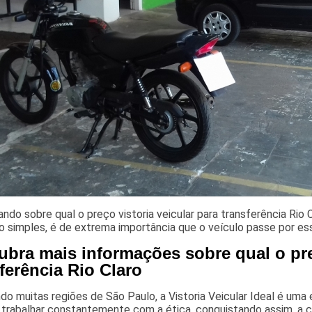
ando sobre qual o preço vistoria veicular para transferência R
 simples, é de extrema importância que o veículo passe por essa
ubra mais informações sobre qual o preç
ferência Rio Claro
o muitas regiões de São Paulo, a Vistoria Veicular Ideal é uma 
 trabalhar constantemente com a ética, conquistando assim, a c