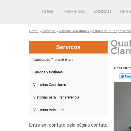
HOME
EMPRESA
MISSÃO
SERV
Home
»
Serviços
»
vistorias veiculares
»
vistoria veicular para tr
Qual
Serviços
Clar
Laudos de Transferência
Gostou? c
Laudos Veiculares
Vistorias Cautelares
Vistorias para Transferência
Vistorias Veiculares