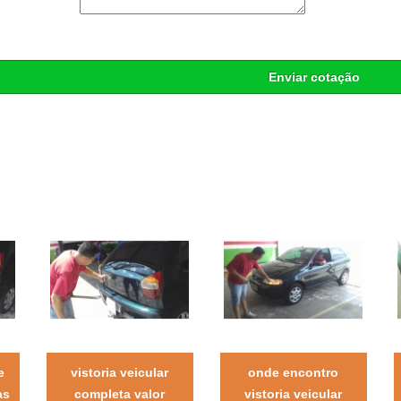
Enviar cotação
e
vistoria veicular
onde encontro
as
completa valor
vistoria veicular