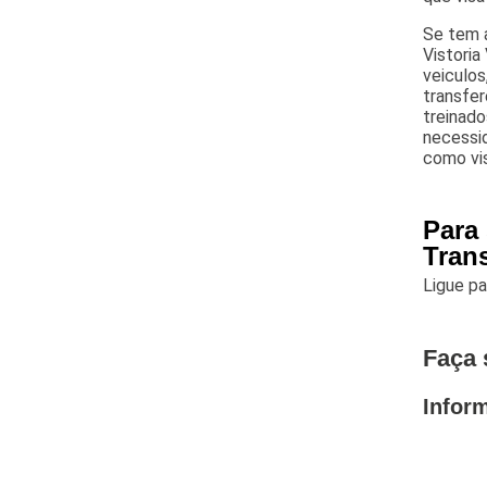
Se tem a
Vistoria
veiculos,
transfer
treinado
necessi
como vis
Para 
Trans
Ligue p
Faça 
Infor