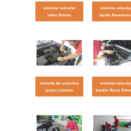
vistoria veicular
vistoria veicula
valor Araras
laudo American
vistoria de veículos
vistoria veicula
preço Limeira
barato Nova Ode