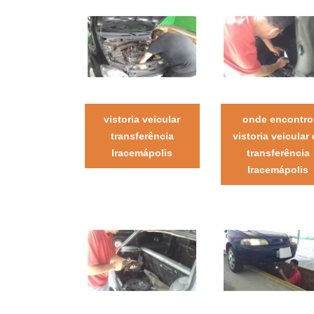
vistoria veicular
onde encontro
transferência
vistoria veicular
Iracemápolis
transferência
Iracemápolis