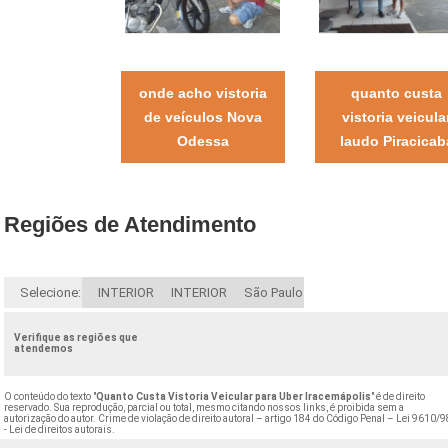
onde acho vistoria
quanto custa
de veículos Nova
vistoria veicula
Odessa
laudo Piracicab
Regiões de Atendimento
Selecione:
INTERIOR
INTERIOR
São Paulo
Verifique as regiões que
atendemos
O conteúdo do texto "
Quanto Custa Vistoria Veicular para Uber Iracemápolis
" é de direito
reservado. Sua reprodução, parcial ou total, mesmo citando nossos links, é proibida sem a
autorização do autor. Crime de violação de direito autoral – artigo 184 do Código Penal –
Lei 9610/9
- Lei de direitos autorais
.