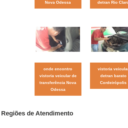
Nova Odessa
detran Rio Clar
onde encontro
vistoria veicula
vistoria veicular de
detran barato
transferência Nova
Cordeirópolis
Odessa
Regiões de Atendimento