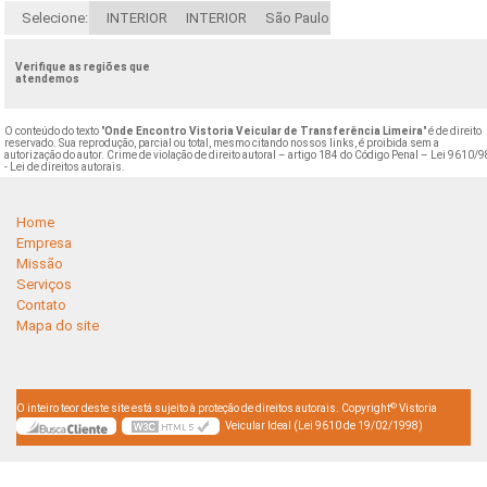
Selecione:
INTERIOR
INTERIOR
São Paulo
Verifique as regiões que
atendemos
O conteúdo do texto "
Onde Encontro Vistoria Veicular de Transferência Limeira
" é de direito
reservado. Sua reprodução, parcial ou total, mesmo citando nossos links, é proibida sem a
autorização do autor. Crime de violação de direito autoral – artigo 184 do Código Penal –
Lei 9610/9
- Lei de direitos autorais
.
Home
Empresa
Missão
Serviços
Contato
Mapa do site
©
O inteiro teor deste site está sujeito à proteção de direitos autorais. Copyright
Vistoria
Veicular Ideal (Lei 9610 de 19/02/1998)