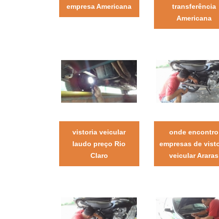
empresa Americana
transferência
Americana
vistoria veicular
onde encontro
laudo preço Rio
empresas de visto
Claro
veicular Araras