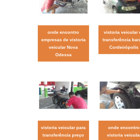
onde encontro
vistoria veicular
empresas de vistoria
transferência bar
veicular Nova
Cordeirópolis
Odessa
vistoria veicular para
onde encontro
transferência preço
vistoria veicula