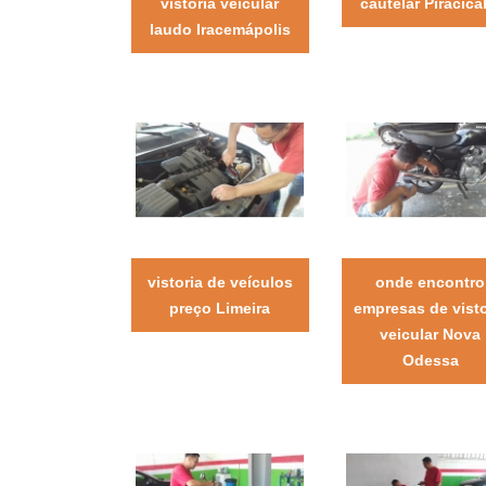
vistoria veicular
cautelar Piracica
laudo Iracemápolis
vistoria de veículos
onde encontro
preço Limeira
empresas de visto
veicular Nova
Odessa