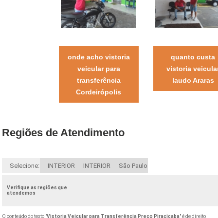
onde acho vistoria
quanto custa
veicular para
vistoria veicula
transferência
laudo Araras
Cordeirópolis
Regiões de Atendimento
Selecione:
INTERIOR
INTERIOR
São Paulo
Verifique as regiões que
atendemos
O conteúdo do texto "
Vistoria Veicular para Transferência Preço Piracicaba
" é de direito