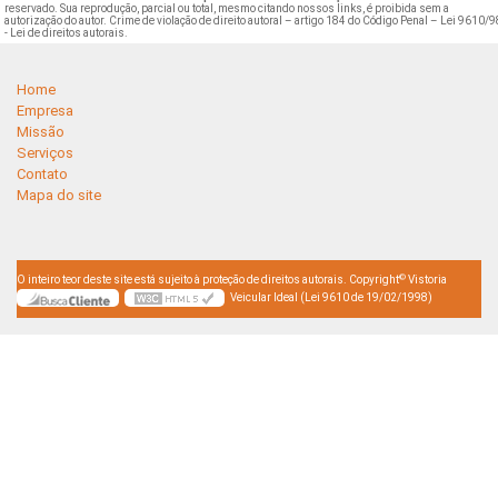
reservado. Sua reprodução, parcial ou total, mesmo citando nossos links, é proibida sem a
autorização do autor. Crime de violação de direito autoral – artigo 184 do Código Penal –
Lei 9610/9
- Lei de direitos autorais
.
Home
Empresa
Missão
Serviços
Contato
Mapa do site
©
O inteiro teor deste site está sujeito à proteção de direitos autorais. Copyright
Vistoria
Veicular Ideal (Lei 9610 de 19/02/1998)