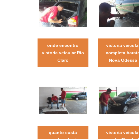
onde encontro
vistoria veicula
vistoria veicular Rio
completa barat
Claro
Nova Odessa
quanto custa
vistoria veicula