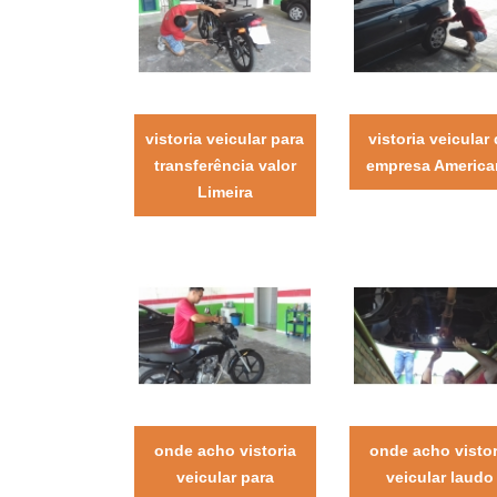
vistoria veicular para
vistoria veicular
transferência valor
empresa America
Limeira
onde acho vistoria
onde acho vistor
veicular para
veicular laudo