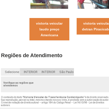
vistoria veicular
vistoria veicula
laudo preço
detran Piracica
Americana
Regiões de Atendimento
Selecione:
INTERIOR
INTERIOR
São Paulo
Verifique as regiões que
atendemos
O conteúdo do texto "
Vistoria Veicular de Transferência Cordeirópolis
" é de direito reservado
Sua reprodução, parcial ou total, mesmo citando nossos links, é proibida sem a autorização do autor
Crime de violação de direito autoral – artigo 184 do Código Penal –
Lei 9610/98 - Lei de direitos
autorais
.