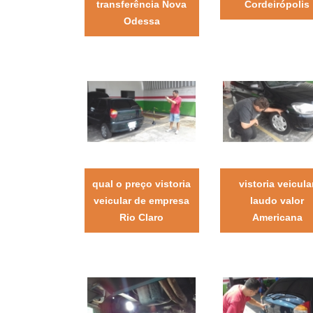
transferência Nova
Cordeirópolis
Odessa
qual o preço vistoria
vistoria veicula
veicular de empresa
laudo valor
Rio Claro
Americana