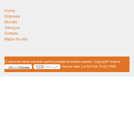
Home
Empresa
Missão
Serviços
Contato
Mapa do site
©
O inteiro teor deste site está sujeito à proteção de direitos autorais. Copyright
Vistoria
Veicular Ideal (Lei 9610 de 19/02/1998)