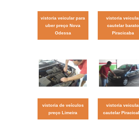
vistoria veicular para
vistoria veicula
uber preço Nova
cautelar barato
Odessa
Piracicaba
vistoria de veículos
vistoria veicula
preço Limeira
cautelar Piracica