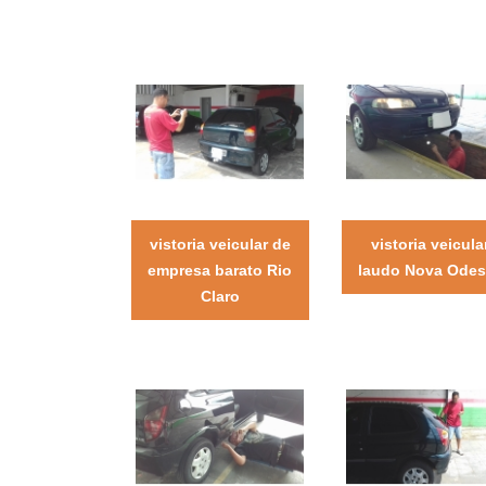
vistoria veicular de
vistoria veicula
empresa barato Rio
laudo Nova Odes
Claro