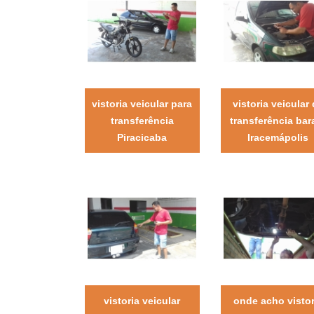
vistoria veicular para
vistoria veicular
transferência
transferência bar
Piracicaba
Iracemápolis
vistoria veicular
onde acho vistor