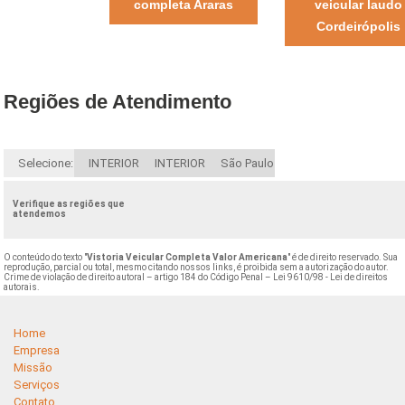
completa Araras
veicular laudo
Cordeirópolis
Regiões de Atendimento
Selecione:
INTERIOR
INTERIOR
São Paulo
Verifique as regiões que
atendemos
O conteúdo do texto "
Vistoria Veicular Completa Valor Americana
" é de direito reservado. Sua
reprodução, parcial ou total, mesmo citando nossos links, é proibida sem a autorização do autor.
Crime de violação de direito autoral – artigo 184 do Código Penal –
Lei 9610/98 - Lei de direitos
autorais
.
Home
Empresa
Missão
Serviços
Contato