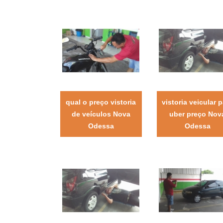
qual o preço vistoria
vistoria veicular 
de veículos Nova
uber preço Nov
Odessa
Odessa