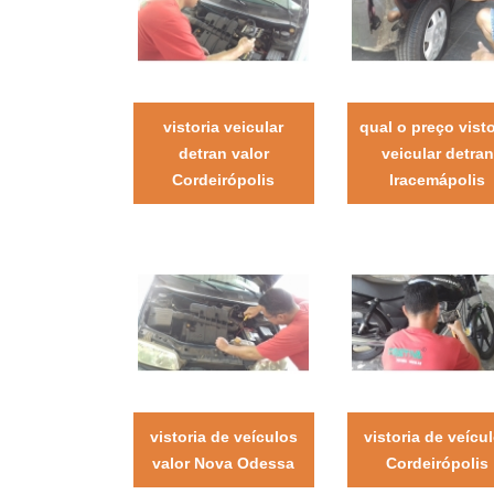
vistoria veicular
qual o preço visto
detran valor
veicular detran
Cordeirópolis
Iracemápolis
vistoria de veículos
vistoria de veícu
valor Nova Odessa
Cordeirópolis