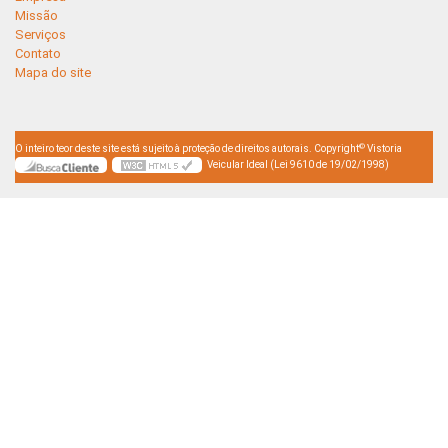
Missão
Serviços
Contato
Mapa do site
©
O inteiro teor deste site está sujeito à proteção de direitos autorais. Copyright
Vistoria
Veicular Ideal (Lei 9610 de 19/02/1998)