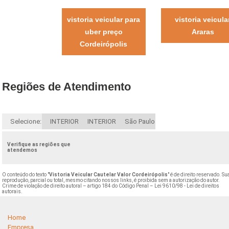
vistoria veicular para
vistoria veicula
uber preço
Araras
Cordeirópolis
Regiões de Atendimento
Selecione:
INTERIOR
INTERIOR
São Paulo
Verifique as regiões que
atendemos
O conteúdo do texto "
Vistoria Veicular Cautelar Valor Cordeirópolis
" é de direito reservado. Su
reprodução, parcial ou total, mesmo citando nossos links, é proibida sem a autorização do autor.
Crime de violação de direito autoral – artigo 184 do Código Penal –
Lei 9610/98 - Lei de direitos
autorais
.
Home
Empresa