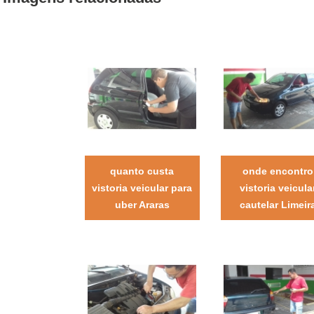
quanto custa
onde encontro
vistoria veicular para
vistoria veicula
uber Araras
cautelar Limeir