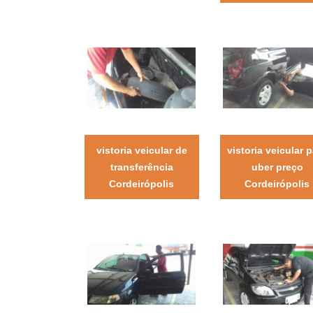
vistoria veicular de
vistoria veicular 
transferência
uber preço
Cordeirópolis
Cordeirópolis