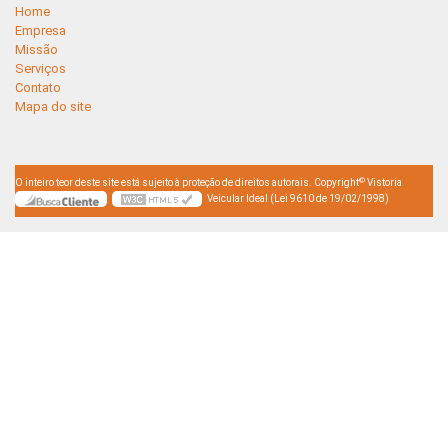
Home
Empresa
Missão
Serviços
Contato
Mapa do site
©
O inteiro teor deste site está sujeito à proteção de direitos autorais. Copyright
Vistoria
Veicular Ideal (Lei 9610 de 19/02/1998)