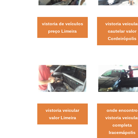
vistoria de veículos
vistoria veicula
preço Limeira
cautelar valor
Cordeirópolis
vistoria veicular
onde encontro
valor Limeira
vistoria veicula
completa
Iracemápolis