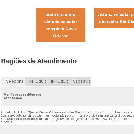
onde encontro
vistoria veicular 
vistoria veicular
ubervalor Rio Cl
completa Nova
Odessa
Regiões de Atendimento
Selecione:
INTERIOR
INTERIOR
São Paulo
Verifique as regiões que
atendemos
O conteúdo do texto "
Qual o Preço Vistoria Veicular Completa Limeira
" é de direito reservado.
Sua reprodução, parcial ou total, mesmo citando nossos links, é proibida sem a autorização do autor
Crime de violação de direito autoral – artigo 184 do Código Penal –
Lei 9610/98 - Lei de direitos
autorais
.