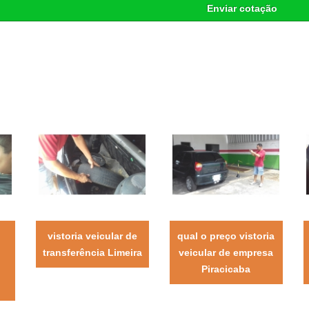
Enviar cotação
vistoria veicular de
qual o preço vistoria
transferência Limeira
veicular de empresa
Piracicaba