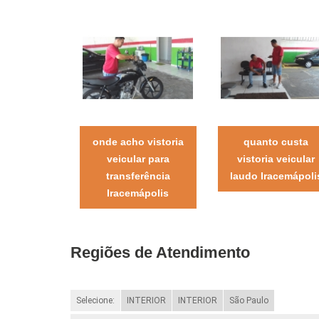
onde acho vistoria
quanto custa
veicular para
vistoria veicular
transferência
laudo Iracemápoli
Iracemápolis
Regiões de Atendimento
Selecione:
INTERIOR
INTERIOR
São Paulo