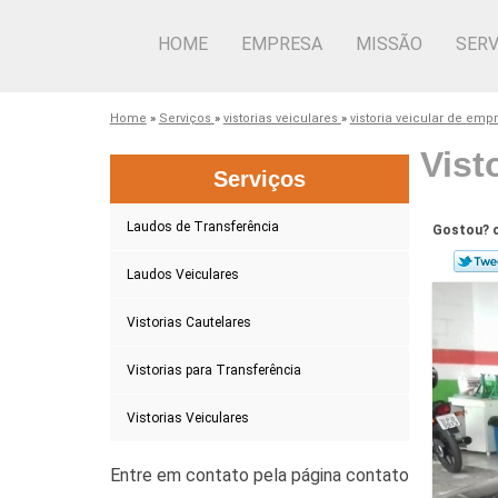
HOME
EMPRESA
MISSÃO
SERV
Home
»
Serviços
»
vistorias veiculares
»
vistoria veicular de em
Vist
Serviços
Laudos de Transferência
Gostou? c
Laudos Veiculares
Vistorias Cautelares
Vistorias para Transferência
Vistorias Veiculares