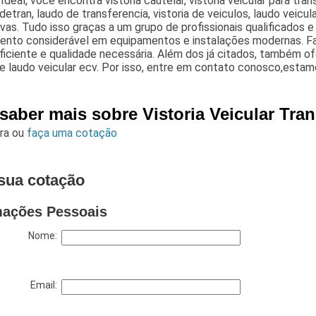
 Ideal, você encontra vistoria cautelar, vistoria veicular para tran
 detran, laudo de transferencia, vistoria de veiculos, laudo veicula
ivas. Tudo isso graças a um grupo de profissionais qualificados
mento considerável em equipamentos e instalações modernas. Fal
eficiente e qualidade necessária. Além dos já citados, também 
 e laudo veicular ecv. Por isso, entre em contato conosco,estam
saber mais sobre Vistoria Veicular Tra
ara
ou
faça uma cotação
sua cotação
mações Pessoais
Nome:
Email: