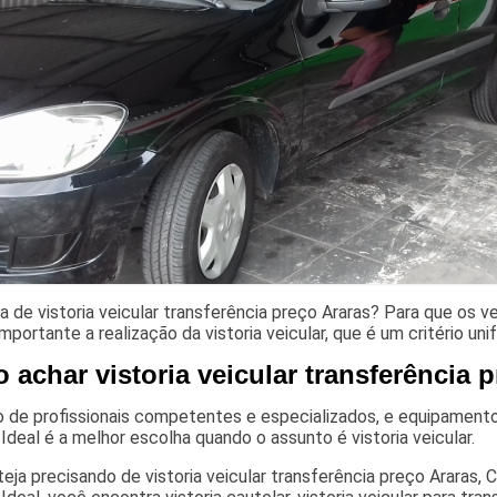
a de vistoria veicular transferência preço Araras? Para que os
 importante a realização da vistoria veicular, que é um critério un
achar vistoria veicular transferência 
 de profissionais competentes e especializados, e equipamento
 Ideal é a melhor escolha quando o assunto é vistoria veicular.
eja precisando de vistoria veicular transferência preço Araras, C