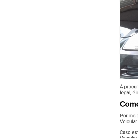
À procur
legal, é
Como 
Por meio
Veicular
Caso est