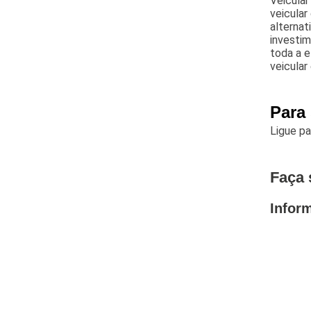
Veicular
veicular
alternat
investi
toda a 
veicular
Para 
Ligue p
Faça 
Infor