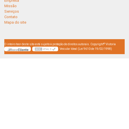
Empresa
Missão
Serviços
Contato
Mapa do site
©
O inteiro teor deste site está sujeito à proteção de direitos autorais. Copyright
Vistoria
Veicular Ideal (Lei 9610 de 19/02/1998)