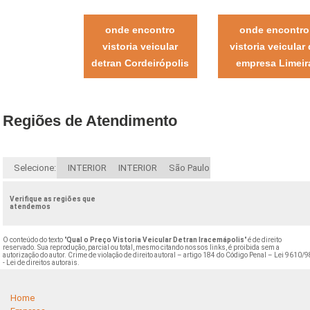
onde encontro
onde encontro
vistoria veicular
vistoria veicular
detran Cordeirópolis
empresa Limeir
Regiões de Atendimento
Selecione:
INTERIOR
INTERIOR
São Paulo
Verifique as regiões que
atendemos
O conteúdo do texto "
Qual o Preço Vistoria Veicular Detran Iracemápolis
" é de direito
reservado. Sua reprodução, parcial ou total, mesmo citando nossos links, é proibida sem a
autorização do autor. Crime de violação de direito autoral – artigo 184 do Código Penal –
Lei 9610/9
- Lei de direitos autorais
.
Home