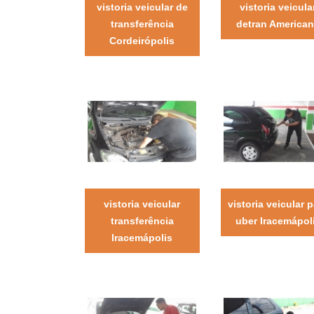
vistoria veicular de
vistoria veicula
transferência
detran America
Cordeirópolis
vistoria veicular
vistoria veicular 
transferência
uber Iracemápol
Iracemápolis