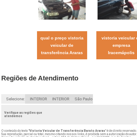
qual o preço vistoria
vistoria veicular
veicular de
empresa
transferência Araras
Iracemápolis
Regiões de Atendimento
Selecione:
INTERIOR
INTERIOR
São Paulo
Verifique as regiões que
atendemos
O conteúdo do texto "
Vistoria Veicular de Transferência Barato Araras
" é de direito reservado
Sua reprodução, parcial ou total, mesmo citando nossos links, é proibida sem a autorização do autor