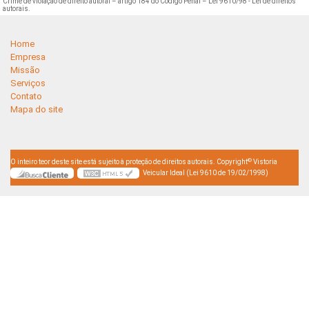
Crime de violação de direito autoral – artigo 184 do Código Penal –
Lei 9610/98 - Lei de direitos
autorais
.
Home
Empresa
Missão
Serviços
Contato
Mapa do site
©
O inteiro teor deste site está sujeito à proteção de direitos autorais. Copyright
Vistoria
Veicular Ideal (Lei 9610 de 19/02/1998)