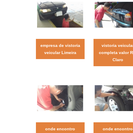
empresa de vistoria
vistoria veicula
veicular Limeira
completa valor R
Claro
onde encontro
onde encontro