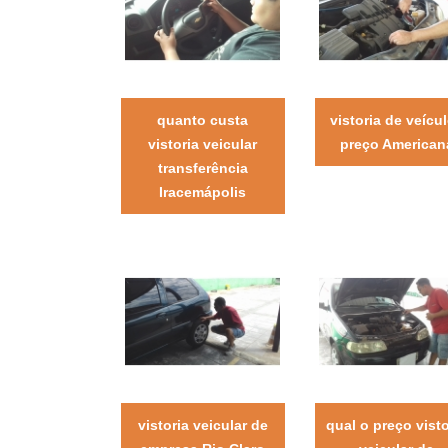
quanto custa
vistoria de veícu
vistoria veicular
preço American
transferência
Iracemápolis
vistoria veicular de
qual o preço visto