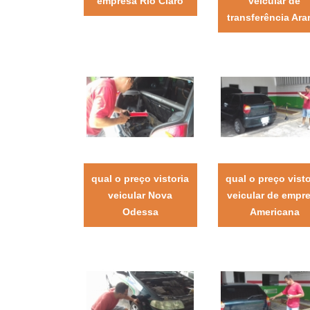
empresa Rio Claro
veicular de
transferência Ara
qual o preço vistoria
qual o preço visto
veicular Nova
veicular de empr
Odessa
Americana