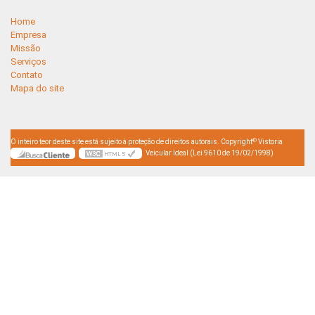
Home
Empresa
Missão
Serviços
Contato
Mapa do site
©
O inteiro teor deste site está sujeito à proteção de direitos autorais. Copyright
Vistoria
Veicular Ideal (Lei 9610 de 19/02/1998)