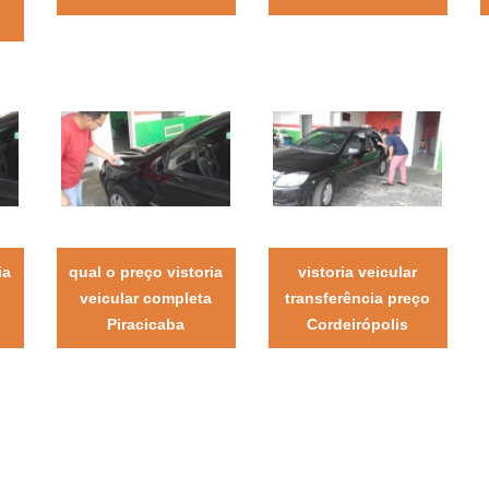
ia
qual o preço vistoria
vistoria veicular
a
veicular completa
transferência preço
Piracicaba
Cordeirópolis