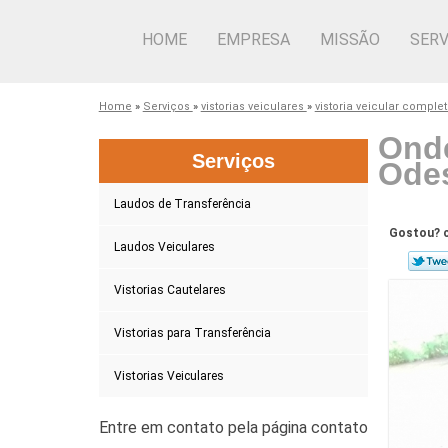
HOME
EMPRESA
MISSÃO
SERV
Home
»
Serviços
»
vistorias veiculares
»
vistoria veicular comple
Onde
Serviços
Ode
Laudos de Transferência
Gostou? c
Laudos Veiculares
Vistorias Cautelares
Vistorias para Transferência
Vistorias Veiculares