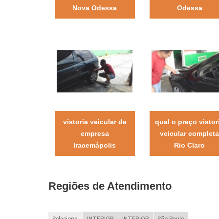
Nova Odessa
Odessa
vistoria veicular de
qual o preço vistor
empresa
veicular complet
Iracemápolis
Rio Claro
Regiões de Atendimento
Selecione:
INTERIOR
INTERIOR
São Paulo