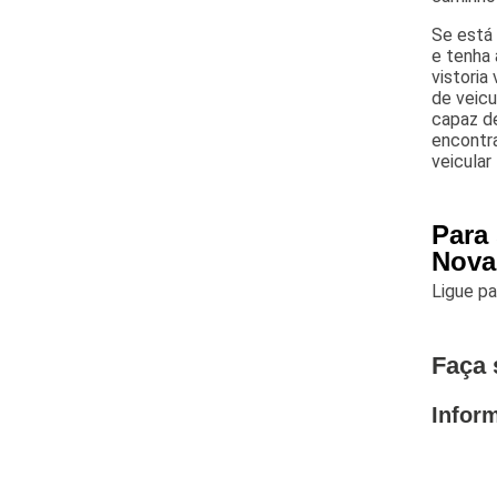
Se está 
e tenha 
vistoria 
de veic
capaz de
encontra
veicular
Para
Nova
Ligue p
Faça 
Infor