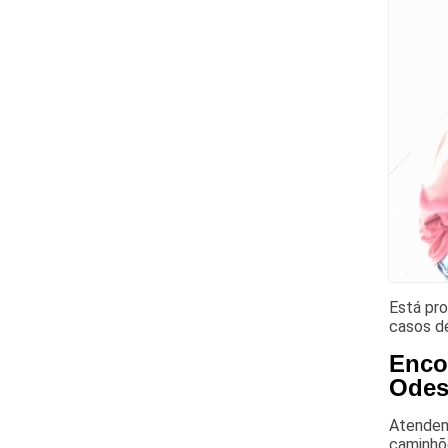
Está pro
casos de
Enco
Odes
Atendend
caminhõ