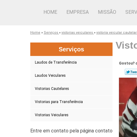
HOME
EMPRESA
MISSÃO
SERV
Home
»
Serviços
»
vistorias veiculares
»
vistoria veicular cautela
Vist
Serviços
Laudos de Transferência
Gostou? c
Laudos Veiculares
Vistorias Cautelares
Vistorias para Transferência
Vistorias Veiculares