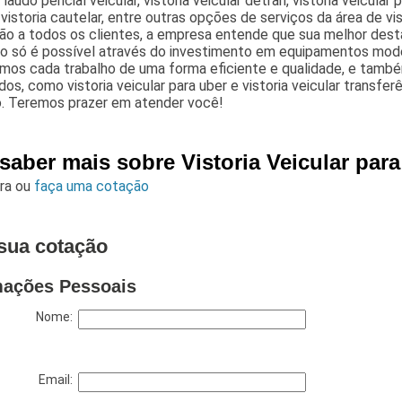
 laudo pericial veicular, vistoria veicular detran, vistoria veicular
, vistoria cautelar, entre outras opções de serviços da área de vis
ão a todos os clientes, a empresa entende que sua melhor dest
so só é possível através do investimento em equipamentos moder
mos cada trabalho de uma forma eficiente e qualidade, e tamb
dos, como vistoria veicular para uber e vistoria veicular transf
. Teremos prazer em atender você!
 saber mais sobre Vistoria Veicular pa
ara
ou
faça uma cotação
sua cotação
mações Pessoais
Nome:
Email: