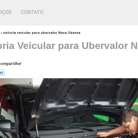
IÇOS
CONTATO
r
»
vistoria veicular para ubervalor Nova Odessa
oria Veicular para Ubervalor
ompartilhe!