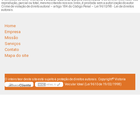
reprodução, parcial ou total, mesmo citando nossos links, é proibida sem a autorização do autor.
Crime de violação de direito autoral – artigo 184 do Código Penal –
Lei 9610/98 - Lei de direitos
autorais
.
Home
Empresa
Missão
Serviços
Contato
Mapa do site
©
O inteiro teor deste site está sujeito à proteção de direitos autorais. Copyright
Vistoria
Veicular Ideal (Lei 9610 de 19/02/1998)