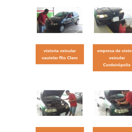
vistoria veicular
empresa de visto
cautelar Rio Claro
veicular
Cordeirópolis