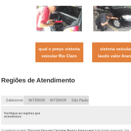
qual o preço vistoria
vistoria veicula
veicular Rio Claro
laudo valor Arar
Regiões de Atendimento
Selecione:
INTERIOR
INTERIOR
São Paulo
Verifique as regiões que
atendemos
O conteúdo do texto "
Vistoria Veicular Cautelar Barato Americana
" é de direito reservado. Sua