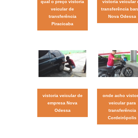
qual o preço vistoria
vistoria veicular
veicular de
transferência bar
transferência
Nova Odessa
Piracicaba
vistoria veicular de
onde acho vistor
empresa Nova
veicular para
Odessa
transferência
Cordeirópolis