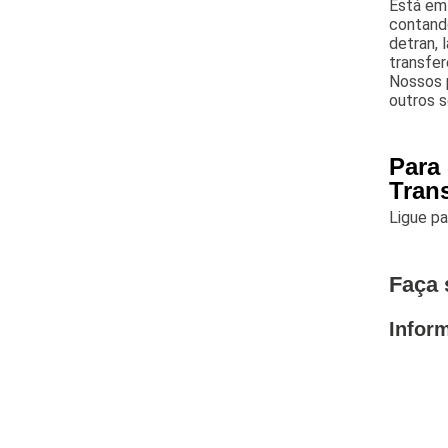
Está em 
contando
detran, 
transfer
Nossos p
outros s
Para 
Tran
Ligue p
Faça 
Infor