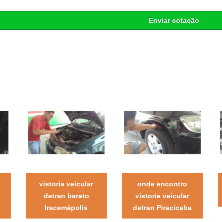
Enviar cotação
vistoria veicular
onde encontro
detran barato
vistoria veicular
Iracemápolis
detran Piracicaba