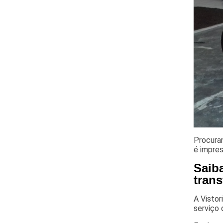
Procuran
é impres
Saiba
trans
A Vistor
serviço 