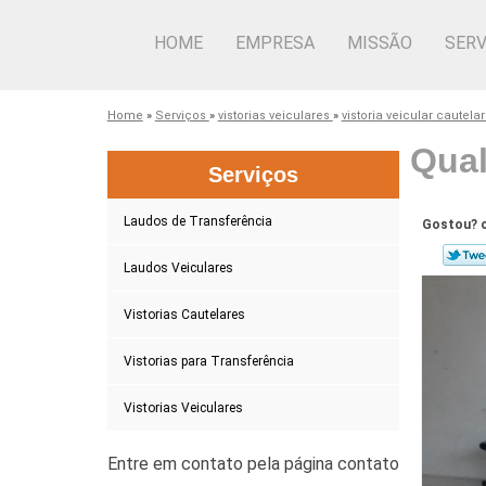
HOME
EMPRESA
MISSÃO
SERV
Home
»
Serviços
»
vistorias veiculares
»
vistoria veicular cautela
Qual
Serviços
Laudos de Transferência
Gostou? c
Laudos Veiculares
Vistorias Cautelares
Vistorias para Transferência
Vistorias Veiculares