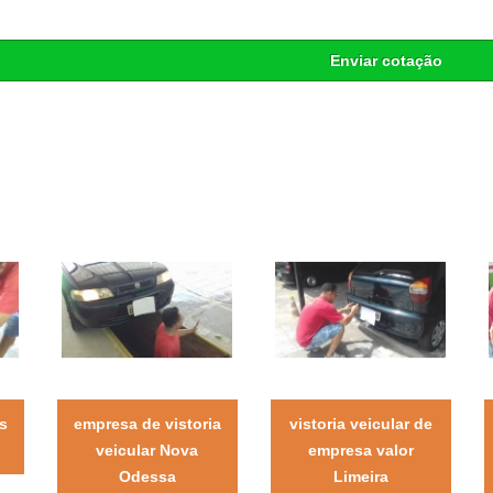
Enviar cotação
s
empresa de vistoria
vistoria veicular de
veicular Nova
empresa valor
Odessa
Limeira