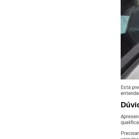
Está pre
entenda 
Dúvi
Apresent
qualific
Precisan