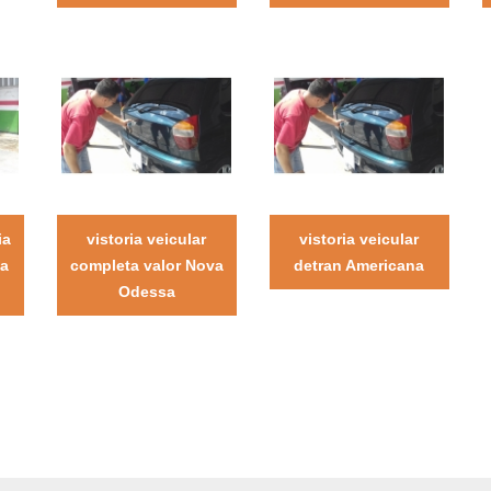
ia
vistoria veicular
vistoria veicular
sa
completa valor Nova
detran Americana
Odessa