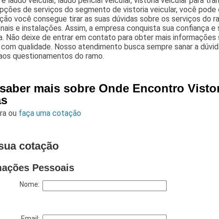
e laudo veicular, laudo pericial veicular, vistoria veicular para tra
pções de serviços do segmento de vistoria veicular, você pode c
ção você consegue tirar as suas dúvidas sobre os serviços do 
onais e instalações. Assim, a empresa conquista sua confiança e
a. Não deixe de entrar em contato para obter mais informações
s com qualidade. Nosso atendimento busca sempre sanar a dúvi
 aos questionamentos do ramo.
 saber mais sobre Onde Encontro Visto
as
ara
ou
faça uma cotação
sua cotação
mações Pessoais
Nome:
Email: