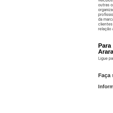
veiculos 
outras o
organiza
profissi
da marc
cliente
relação
Para
Arar
Ligue p
Faça 
Infor