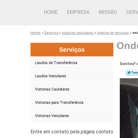
HOME
EMPRESA
MISSÃO
SERV
Home
»
Serviços
»
vistorias veiculares
»
vistoria de veículos
»
ond
Onde
Serviços
Laudos de Transferência
Gostou? c
Laudos Veiculares
Vistorias Cautelares
Vistorias para Transferência
Vistorias Veiculares