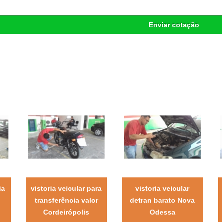
Enviar cotação
ia
vistoria veicular para
vistoria veicular
transferência valor
detran barato Nova
Cordeirópolis
Odessa