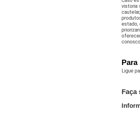
Caso est
vistoria
cautelar
produto
estado, 
prioriz
oferecem
conosco
Para 
Ligue p
Faça 
Infor