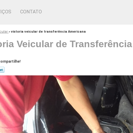
IÇOS
CONTATO
icular
»
vistoria veicular de transferência Americana
oria Veicular de Transferênci
ompartilhe!