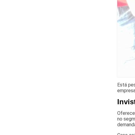
Está pes
empresa 
Invis
Oferecen
no segme
demand