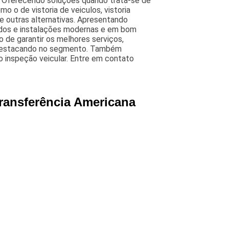
a, Oferecendo soluções quando trata-se de
mo o de vistoria de veiculos, vistoria
tre outras alternativas. Apresentando
zados e instalações modernas e em bom
 de garantir os melhores serviços,
s destacando no segmento. Também
o inspeção veicular. Entre em contato
Transferência Americana