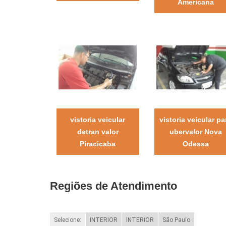
Americana
vistoria veicular
vistoria veicular pa
detran valor
ubervalor Nova
Piracicaba
Odessa
Regiões de Atendimento
Selecione:
INTERIOR
INTERIOR
São Paulo