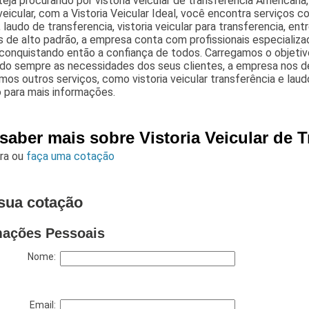
eja procurando por vistoria veicular de transferência American
 veicular, com a Vistoria Veicular Ideal, você encontra serviços co
, laudo de transferencia, vistoria veicular para transferencia, en
s de alto padrão, a empresa conta com profissionais especiali
conquistando então a confiança de todos. Carregamos o objetivo
ando sempre as necessidades dos seus clientes, a empresa no
os outros serviços, como vistoria veicular transferência e laud
 para mais informações.
saber mais sobre Vistoria Veicular de 
ara
ou
faça uma cotação
sua cotação
mações Pessoais
Nome:
Email: