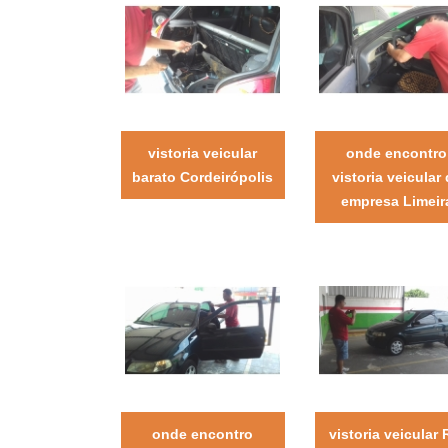
vistoria veicular
onde encontro
barato Cordeirópolis
vistoria veicular
empresa Limeir
onde encontro
vistoria veicular 