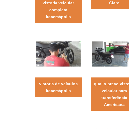
vistoria veicular
Claro
completa
Iracemápolis
vistoria de veículos
qual o preço visto
Iracemápolis
veicular para
transferência
Americana