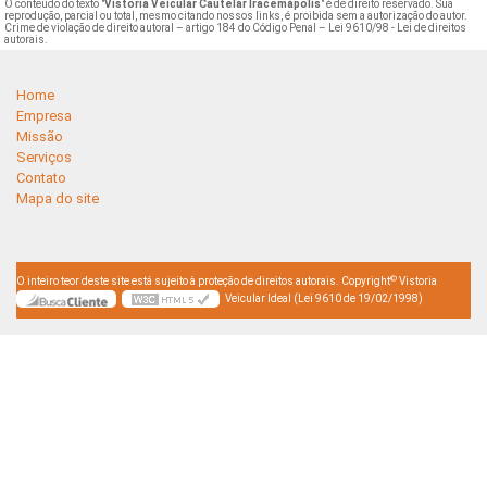
O conteúdo do texto "
Vistoria Veicular Cautelar Iracemápolis
" é de direito reservado. Sua
reprodução, parcial ou total, mesmo citando nossos links, é proibida sem a autorização do autor.
Crime de violação de direito autoral – artigo 184 do Código Penal –
Lei 9610/98 - Lei de direitos
autorais
.
Home
Empresa
Missão
Serviços
Contato
Mapa do site
©
O inteiro teor deste site está sujeito à proteção de direitos autorais. Copyright
Vistoria
Veicular Ideal (Lei 9610 de 19/02/1998)